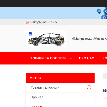
+380 (97) 650-15-05
🔴𝙄𝙢𝙥𝙧𝙚𝙨𝙞𝙖 𝙈𝙤𝙩𝙤𝙧𝙨
ТОВАРИ ТА ПОСЛУГИ
ПРО НАС
К
Товари та послуги
В
Про нас