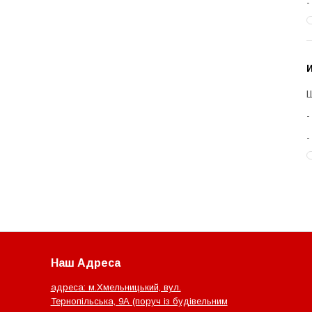
И
Ш
Наш Адреса
адреса: м.Хмельницький, вул.
Тернопільська, 9А (поруч із будівельним