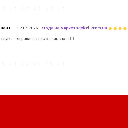
ван Г.
02.04.2026
Угода на маркетплейсі Prom.ua
видко відправляють та все якісно 👍🏻👍🏻