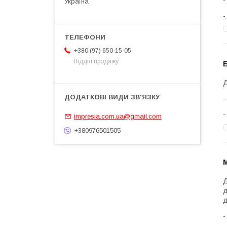
Україна
+380 (97) 650-15-05
Відділ продажу
Б
Д
impresia.com.ua@gmail.com
+380976501505
М
Д
д
д