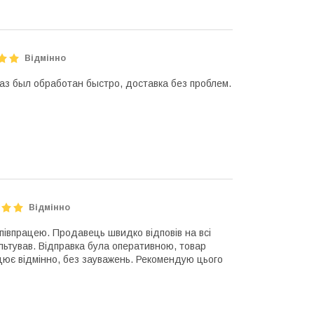
Відмінно
аз был обработан быстро, доставка без проблем.
Відмінно
івпрацею. Продавець швидко відповів на всі
ультував. Відправка була оперативною, товар
цює відмінно, без зауважень. Рекомендую цього