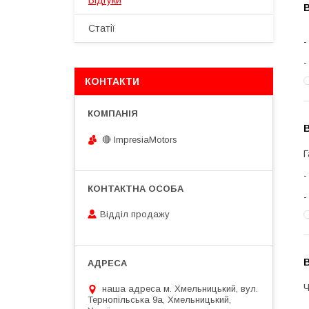
Відгуки
В
Статії
КОНТАКТИ
В
🔴 ImpresiaMotors
Г
Відділ продажу
В
наша адреса м. Хмельницький, вул.
Тернопільська 9а, Хмельницький,