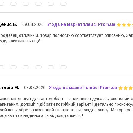
Денис Б.
09.04.2026
Угода на маркетплейсі Prom.ua
родавец отличный, товар полностью соответствует описанию. Зак
уду заказывать ещё.
ндрій М.
08.04.2026
Угода на маркетплейсі Prom.ua
амовляв двигун для автомобіля — залишився дуже задоволений сп
апитання, допоміг підібрати потрібний варіант і детально проконс
рийшов добре запакований і повністю відповідає опису. Мотор пра
родавця як надійного та відповідального!