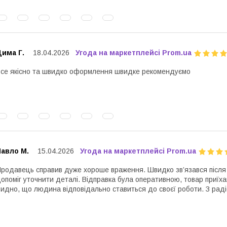
има Г.
18.04.2026
Угода на маркетплейсі Prom.ua
се якісно та швидко оформлення швидке рекомендуємо
Павло М.
15.04.2026
Угода на маркетплейсі Prom.ua
родавець справив дуже хороше враження. Швидко зв’язався після з
опоміг уточнити деталі. Відправка була оперативною, товар приїхав
идно, що людина відповідально ставиться до своєї роботи. З рад