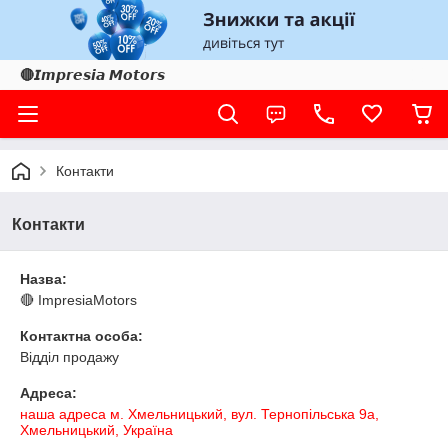
🔴𝙄𝙢𝙥𝙧𝙚𝙨𝙞𝙖 𝙈𝙤𝙩𝙤𝙧𝙨
Контакти
Контакти
Назва:
🔴 ImpresiaMotors
Контактна особа:
Відділ продажу
Адреса:
наша адреса м. Хмельницький, вул. Тернопільська 9а,
Хмельницький, Україна