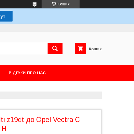
Кошик
Кошик
ВІДГУКИ ПРО НАС
ti z19dt до Opel Vectra C
a H