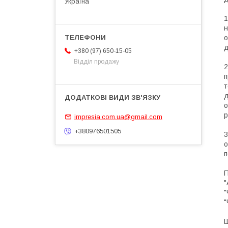
Україна
1
н
о
д
+380 (97) 650-15-05
Відділ продажу
2
п
т
д
о
р
impresia.com.ua@gmail.com
+380976501505
3
о
п
П
"
"
"
Ш