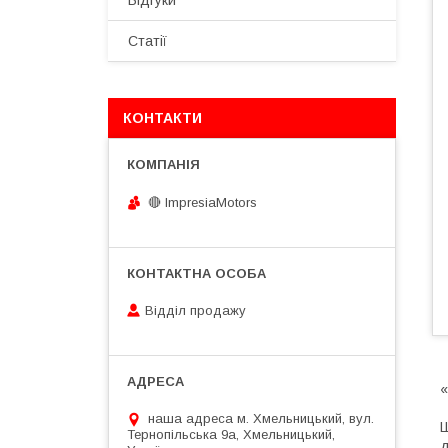
Відгуки
Статії
КОНТАКТИ
🔴 ImpresiaMotors
Відділ продажу
«
наша адреса м. Хмельницький, вул.
Ш
Тернопільська 9а, Хмельницький,
д