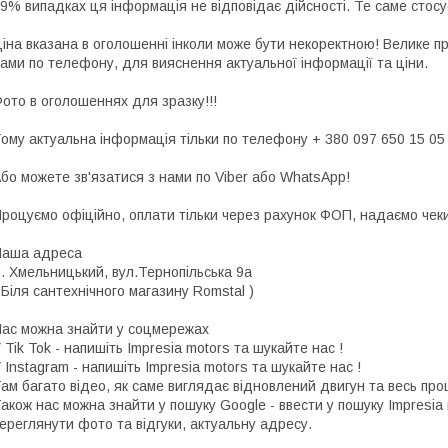
9% випадках ця інформація не відповідає дійсності. Те саме стосу
іна вказана в оголошенні інколи може бути некоректною! Велике п
ами по телефону, для вияснення актуальної інформації та ціни.
ото в оголошеннях для зразку!!!
ому актуальна інформація тільки по телефону + 380 097 650 15 05
бо можете зв'язатися з нами по Viber або WhatsApp!
роцуємо офіційно, оплати тільки через рахунок ФОП, надаємо чеки 
Наша адреса
. Хмельницький, вул.Тернопільська 9а
 Біля сантехнічного магазину Romstal )
ас можна знайти у соцмережах
 Tik Tok - напишіть Impresia motors та шукайте нас !
 Instagram - напишіть Impresia motors та шукайте нас !
ам багато відео, як саме виглядає відновлений двигун та весь про
акож нас можна знайти у пошуку Google - ввести у пошуку Impresia
ереглянути фото та відгуки, актуальну адресу.