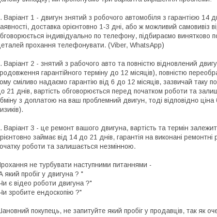
. Варіант 1 - двигун знятий з робочого автомобіля з гарантією 14 
аявності, доставка орієнтовно 1-3 дні, або ж можливий самовивіз ві
бговорюється індивідуально по телефону, підбираємо винятково по
еталей прохання телефонувати. (Viber, WhatsApp)
. Варіант 2 - знятий з рабочого авто та повністю відновлений двигу
родовження гарантійного терміну до 12 місяців), повністю переоб
ому сміливо надаємо гарантію від 6 до 12 місяців, зазвичай таку по
о 21 днів, вартість обговорюється перед початком роботи та зали
бміну з доплатою на ваш проблемний двигун, тоді відповідно цін
изиків).
. Варіант 3 - це ремонт вашого двигуна, вартість та термін залежит
рієнтовно займає від 14 до 21 днів, гарантія на виконані ремонтні
очатку роботи та залишається незмінною.
рохання не турбувати наступними питаннями -
А який пробіг у двигуна ? "
Чи є відео роботи двигуна ?"
Чи зробите ендоскопію ?"
ановний покупець, не запитуйте який пробіг у продавців, так як о