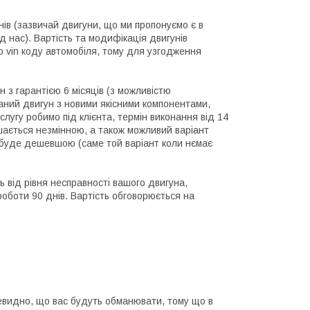
днів (зазвичай двигуни, що ми пропонуємо є в
д нас). Вартість та модифікація двигунів
 vin коду автомобіля, тому для узгодження
н з гарантією 6 місяців (з можливістю
раний двигун з новими якісними компонентами,
слугу робимо під клієнта, термін виконання від 14
шається незмінною, а також можливий варіант
а буде дешевшою (саме той варіант коли нємає
ь від рівня несправності вашого двигуна,
 роботи 90 днів. Вартість обговорюється на
чевидно, що вас будуть обманювати, тому що в