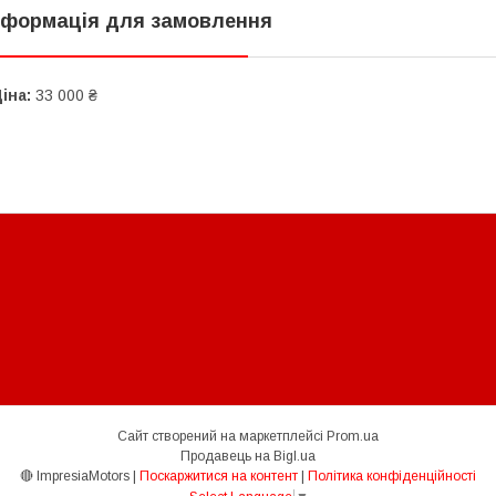
нформація для замовлення
іна:
33 000 ₴
Сайт створений на маркетплейсі
Prom.ua
Продавець на Bigl.ua
🔴 ImpresiaMotors |
Поскаржитися на контент
|
Політика конфіденційності