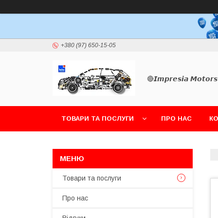
+380 (97) 650-15-05
🔴𝙄𝙢𝙥𝙧𝙚𝙨𝙞𝙖 𝙈𝙤𝙩𝙤𝙧𝙨
ТОВАРИ ТА ПОСЛУГИ
ПРО НАС
К
Товари та послуги
Про нас