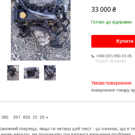
33 000 ₴
Готово до відправки
Купити
+380 (97) 650-15-05
Відділ продажу
повернення товару п
 380 097 650 15 05 »
ановний покупець, якщо ти читаєш цей текст - цє означає, що в те
аному випадку, ми пропонуємо три варіанта вирішення проблеми: