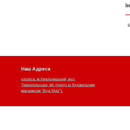
І
Ц
Наш Адреса
адреса: м.Хмельницький, вул.
Тернопільська, 9А (поруч із будівельним
магазином "Буд Мах").