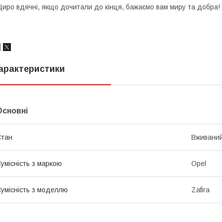
иро вдячні, якщо дочитали до кінця, бажаємо вам миру та добра!
арактеристики
Основні
Стан
Вживани
умісність з маркою
Opel
умісність з моделлю
Zafira