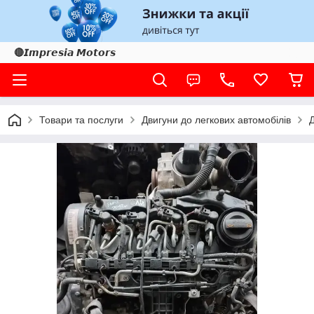
🔴𝙄𝙢𝙥𝙧𝙚𝙨𝙞𝙖 𝙈𝙤𝙩𝙤𝙧𝙨
Товари та послуги
Двигуни до легкових автомобілів