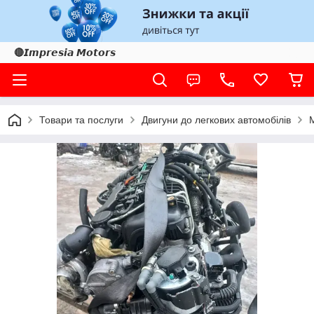
🔴𝙄𝙢𝙥𝙧𝙚𝙨𝙞𝙖 𝙈𝙤𝙩𝙤𝙧𝙨
Товари та послуги
Двигуни до легкових автомобілів
М