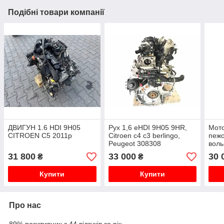
Подібні товари компанії
ДВИГУН 1.6 HDI 9H05
Рух 1,6 eHDI 9H05 9HR,
Мото
CITROEN C5 2011р
Citroen c4 c3 berlingo,
пежо
Peugeot 308308
воль
31 800
33 000
30 
₴
₴
Купити
Купити
Про нас