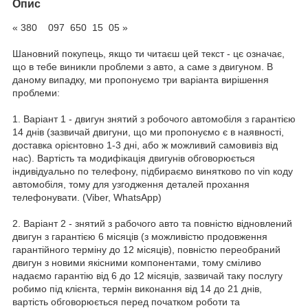
Опис
« 380 097 650 15 05 »
Шановний покупець, якщо ти читаєш цей текст - цє означає,
що в тебе виникли проблеми з авто, а саме з двигуном. В
даному випадку, ми пропонуємо три варіанта вирішення
проблеми:
1. Варіант 1 - двигун знятий з робочого автомобіля з гарантією
14 днів (зазвичай двигуни, що ми пропонуємо є в наявності,
доставка орієнтовно 1-3 дні, або ж можливий самовивіз від
нас). Вартість та модифікація двигунів обговорюється
індивідуально по телефону, підбираємо винятково по vin коду
автомобіля, тому для узгодження деталей прохання
телефонувати. (Viber, WhatsApp)
2. Варіант 2 - знятий з рабочого авто та повністю відновлений
двигун з гарантією 6 місяців (з можливістю продовження
гарантійного терміну до 12 місяців), повністю переобраний
двигун з новими якісними компонентами, тому сміливо
надаємо гарантію від 6 до 12 місяців, зазвичай таку послугу
робимо під клієнта, термін виконання від 14 до 21 днів,
вартість обговорюється перед початком роботи та