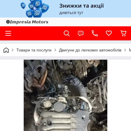
🔴𝙄𝙢𝙥𝙧𝙚𝙨𝙞𝙖 𝙈𝙤𝙩𝙤𝙧𝙨
Товари та послуги
Двигуни до легкових автомобілів
М