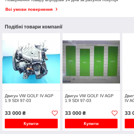
Всі умови повернення
Подібні товари компанії
Двигун VW GOLF IV AGP
Двигун VW GOLF IV AGP
Двиг
1.9 SDI 97-03
1.9 SDI 97-03
IV A
33 000
33 000
33 
₴
₴
Купити
Купити