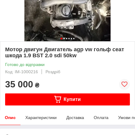
Мотор двигун Двигатель agp vw гольф сеат
шкода 1.9 BST 2.0 sdi 50kw
Готово до відправки
Код: IM-1000216
Роздріб
35 000
₴
Купити
Опис
Характеристики
Доставка
Оплата
Умови п