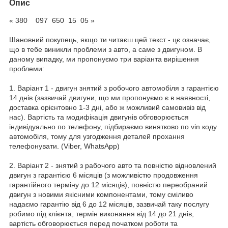
Опис
« 380 097 650 15 05 »
Шановний покупець, якщо ти читаєш цей текст - цє означає,
що в тебе виникли проблеми з авто, а саме з двигуном. В
даному випадку, ми пропонуємо три варіанта вирішення
проблеми:
1. Варіант 1 - двигун знятий з робочого автомобіля з гарантією
14 днів (зазвичай двигуни, що ми пропонуємо є в наявності,
доставка орієнтовно 1-3 дні, або ж можливий самовивіз від
нас). Вартість та модифікація двигунів обговорюється
індивідуально по телефону, підбираємо винятково по vin коду
автомобіля, тому для узгодження деталей прохання
телефонувати. (Viber, WhatsApp)
2. Варіант 2 - знятий з рабочого авто та повністю відновлений
двигун з гарантією 6 місяців (з можливістю продовження
гарантійного терміну до 12 місяців), повністю переобраний
двигун з новими якісними компонентами, тому сміливо
надаємо гарантію від 6 до 12 місяців, зазвичай таку послугу
робимо під клієнта, термін виконання від 14 до 21 днів,
вартість обговорюється перед початком роботи та