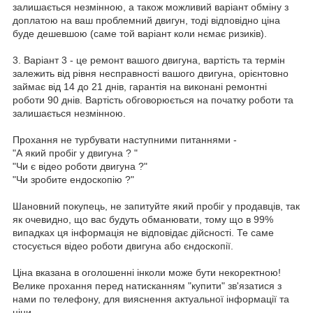
залишається незмінною, а також можливий варіант обміну з
доплатою на ваш проблемний двигун, тоді відповідно ціна
буде дешевшою (саме той варіант коли нємає ризиків).
3. Варіант 3 - це ремонт вашого двигуна, вартість та термін
залежить від рівня несправності вашого двигуна, орієнтовно
займає від 14 до 21 днів, гарантія на виконані ремонтні
роботи 90 днів. Вартість обговорюється на початку роботи та
залишається незмінною.
Прохання не турбувати наступними питаннями -
"А який пробіг у двигуна ? "
"Чи є відео роботи двигуна ?"
"Чи зробите ендоскопію ?"
Шановний покупець, не запитуйте який пробіг у продавців, так
як очевидно, що вас будуть обманювати, тому що в 99%
випадках ця інформація не відповідає дійсності. Те саме
стосується відео роботи двигуна або єндоскопії.
Ціна вказана в оголошенні інколи може бути некоректною!
Велике прохання перед натисканням "купити" зв'язатися з
нами по телефону, для вияснення актуальної інформації та
ціни.