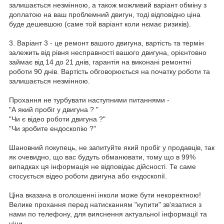
залишається незмінною, а також можливий варіант обміну з
доплатою на ваш проблемний двигун, тоді відповідно ціна
буде дешевшою (саме той варіант коли нємає ризиків).
3. Варіант 3 - це ремонт вашого двигуна, вартість та термін
залежить від рівня несправності вашого двигуна, орієнтовно
займає від 14 до 21 днів, гарантія на виконані ремонтні
роботи 90 днів. Вартість обговорюється на початку роботи та
залишається незмінною.
Прохання не турбувати наступними питаннями -
"А який пробіг у двигуна ? "
"Чи є відео роботи двигуна ?"
"Чи зробите ендоскопію ?"
Шановний покупець, не запитуйте який пробіг у продавців, так
як очевидно, що вас будуть обманювати, тому що в 99%
випадках ця інформація не відповідає дійсності. Те саме
стосується відео роботи двигуна або єндоскопії.
Ціна вказана в оголошенні інколи може бути некоректною!
Велике прохання перед натисканням "купити" зв'язатися з
нами по телефону, для вияснення актуальної інформації та
ціни.