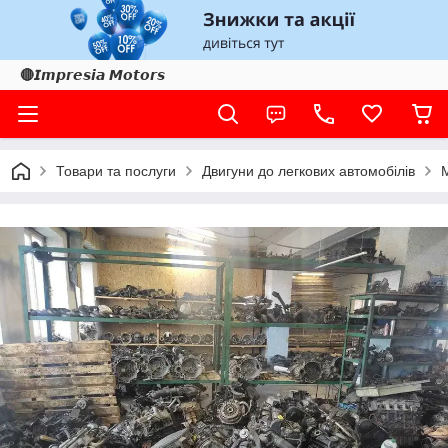
🔴𝙄𝙢𝙥𝙧𝙚𝙨𝙞𝙖 𝙈𝙤𝙩𝙤𝙧𝙨
Товари та послуги
Двигуни до легкових автомобілів