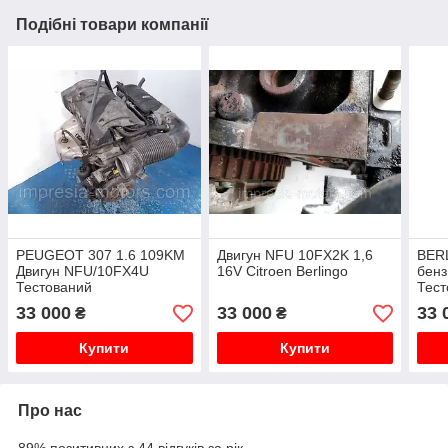
Подібні товари компанії
PEUGEOT 307 1.6 109KM
Двигун NFU 10FX2K 1,6
BERL
Двигун NFU/10FX4U
16V Citroen Berlingo
бен
Тестований
Тест
33 000
33 000
33 
₴
₴
Купити
Купити
Про нас