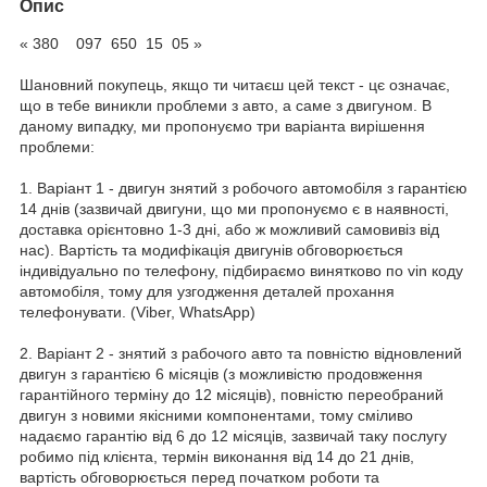
Опис
« 380 097 650 15 05 »
Шановний покупець, якщо ти читаєш цей текст - цє означає,
що в тебе виникли проблеми з авто, а саме з двигуном. В
даному випадку, ми пропонуємо три варіанта вирішення
проблеми:
1. Варіант 1 - двигун знятий з робочого автомобіля з гарантією
14 днів (зазвичай двигуни, що ми пропонуємо є в наявності,
доставка орієнтовно 1-3 дні, або ж можливий самовивіз від
нас). Вартість та модифікація двигунів обговорюється
індивідуально по телефону, підбираємо винятково по vin коду
автомобіля, тому для узгодження деталей прохання
телефонувати. (Viber, WhatsApp)
2. Варіант 2 - знятий з рабочого авто та повністю відновлений
двигун з гарантією 6 місяців (з можливістю продовження
гарантійного терміну до 12 місяців), повністю переобраний
двигун з новими якісними компонентами, тому сміливо
надаємо гарантію від 6 до 12 місяців, зазвичай таку послугу
робимо під клієнта, термін виконання від 14 до 21 днів,
вартість обговорюється перед початком роботи та