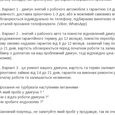
. Варіант 1 - двигун знятий з робочого автомобіля з гарантією 14 
аявності, доставка орієнтовно 1-3 дні, або ж можливий самовивіз ві
бговорюється індивідуально по телефону, підбираємо винятково по
еталей прохання телефонувати. (Viber, WhatsApp)
. Варіант 2 - знятий з рабочого авто та повністю відновлений двигу
родовження гарантійного терміну до 12 місяців), повністю переоб
ому сміливо надаємо гарантію від 6 до 12 місяців, зазвичай таку по
о 21 днів, вартість обговорюється перед початком роботи та зали
бміну з доплатою на ваш проблемний двигун, тоді відповідно цін
изиків).
. Варіант 3 - це ремонт вашого двигуна, вартість та термін залежит
рієнтовно займає від 14 до 21 днів, гарантія на виконані ремонтні
очатку роботи та залишається незмінною.
рохання не турбувати наступними питаннями -
А який пробіг у двигуна ? "
Чи є відео роботи двигуна ?"
Чи зробите ендоскопію ?"
ановний покупець, не запитуйте який пробіг у продавців, так як о