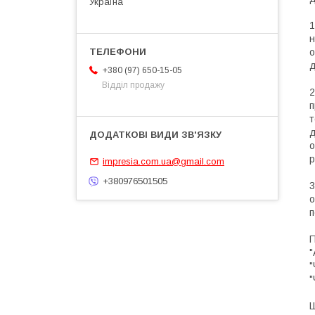
Україна
1
н
о
д
+380 (97) 650-15-05
Відділ продажу
2
п
т
д
о
р
impresia.com.ua@gmail.com
+380976501505
3
о
п
П
"
"
"
Ш