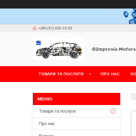
+380 (97) 650-15-05
🔴𝙄𝙢𝙥𝙧𝙚𝙨𝙞𝙖 𝙈𝙤𝙩𝙤𝙧𝙨
ТОВАРИ ТА ПОСЛУГИ
ПРО НАС
К
Товари та послуги
Про нас