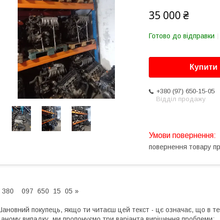
35 000 ₴
Готово до відправки
Купити
+380 (97) 650-15-05
Відділ продажу
повернення товару п
 380 097 650 15 05 »
ановний покупець, якщо ти читаєш цей текст - цє означає, що в те
аному випадку, ми пропонуємо три варіанта вирішення проблеми: