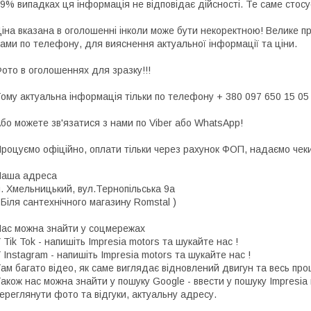
9% випадках ця інформація не відповідає дійсності. Те саме стосу
іна вказана в оголошенні інколи може бути некоректною! Велике п
ами по телефону, для вияснення актуальної інформації та ціни.
ото в оголошеннях для зразку!!!
ому актуальна інформація тільки по телефону + 380 097 650 15 05
бо можете зв'язатися з нами по Viber або WhatsApp!
роцуємо офіційно, оплати тільки через рахунок ФОП, надаємо чеки 
Наша адреса
. Хмельницький, вул.Тернопільська 9а
 Біля сантехнічного магазину Romstal )
ас можна знайти у соцмережах
 Tik Tok - напишіть Impresia motors та шукайте нас !
 Instagram - напишіть Impresia motors та шукайте нас !
ам багато відео, як саме виглядає відновлений двигун та весь про
акож нас можна знайти у пошуку Google - ввести у пошуку Impresia
ереглянути фото та відгуки, актуальну адресу.