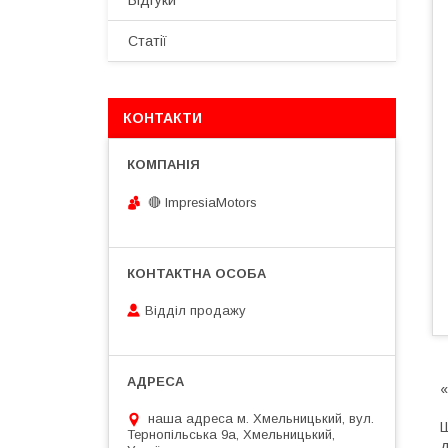
Відгуки
Статії
КОНТАКТИ
🔴 ImpresiaMotors
Відділ продажу
«
наша адреса м. Хмельницький, вул.
Ш
Тернопільська 9а, Хмельницький,
д