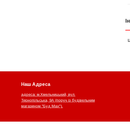
І
Ц
Наш Адреса
адреса: м.Хмельницький, вул.
Тернопільська, 9А (поруч із будівельним
магазином "Буд Мах").