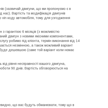
днів (зазвичай двигуни, що ми пропонуємо є в
д нас). Вартість та модифікація двигунів
 vin коду автомобіля, тому для узгодження
н з гарантією 6 місяців (з можливістю
раний двигун з новими якісними компонентами,
слугу робимо під клієнта, термін виконання від 14
шається незмінною, а також можливий варіант
а буде дешевшою (саме той варіант коли нємає
ь від рівня несправності вашого двигуна,
 роботи 90 днів. Вартість обговорюється на
чевидно, що вас будуть обманювати, тому що в