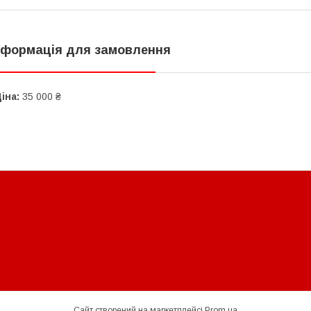
нформація для замовлення
іна:
35 000 ₴
Сайт створений на маркетплейсі
Prom.ua