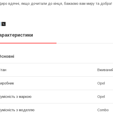
иро вдячні, якщо дочитали до кінця, бажаємо вам миру та добра!
арактеристики
Основні
Стан
Вживани
иробник
Opel
умісність з маркою
Opel
умісність з моделлю
Combo