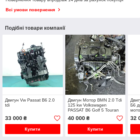
Всі умови повернення
Подібні товари компанії
Двигун Vw Passat B6 2.0
Двигун Мотор BMN 2.0 Tdi
Двиг
tdi
125 kw Volkswagen
Б6 д
PASSAT B6 Golf 5 Touran
мото
Sko
33 000
40 000
32 
₴
₴
Купити
Купити