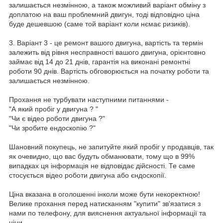
залишається незмінною, а також можливий варіант обміну з
доплатою на ваш проблемний двигун, тоді відповідно ціна
буде дешевшою (саме той варіант коли нємає ризиків).
3. Варіант 3 - це ремонт вашого двигуна, вартість та термін
залежить від рівня несправності вашого двигуна, орієнтовно
займає від 14 до 21 днів, гарантія на виконані ремонтні
роботи 90 днів. Вартість обговорюється на початку роботи та
залишається незмінною.
Прохання не турбувати наступними питаннями -
"А який пробіг у двигуна ? "
"Чи є відео роботи двигуна ?"
"Чи зробите ендоскопію ?"
Шановний покупець, не запитуйте який пробіг у продавців, так
як очевидно, що вас будуть обманювати, тому що в 99%
випадках ця інформація не відповідає дійсності. Те саме
стосується відео роботи двигуна або єндоскопії.
Ціна вказана в оголошенні інколи може бути некоректною!
Велике прохання перед натисканням "купити" зв'язатися з
нами по телефону, для вияснення актуальної інформації та
ціни.