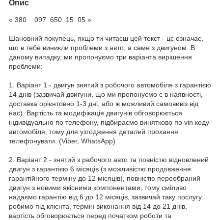
Опис
« 380 097 650 15 05 »
Шановний покупець, якщо ти читаєш цей текст - цє означає,
що в тебе виникли проблеми з авто, а саме з двигуном. В
даному випадку, ми пропонуємо три варіанта вирішення
проблеми:
1. Варіант 1 - двигун знятий з робочого автомобіля з гарантією
14 днів (зазвичай двигуни, що ми пропонуємо є в наявності,
доставка орієнтовно 1-3 дні, або ж можливий самовивіз від
нас). Вартість та модифікація двигунів обговорюється
індивідуально по телефону, підбираємо винятково по vin коду
автомобіля, тому для узгодження деталей прохання
телефонувати. (Viber, WhatsApp)
2. Варіант 2 - знятий з рабочого авто та повністю відновлений
двигун з гарантією 6 місяців (з можливістю продовження
гарантійного терміну до 12 місяців), повністю переобраний
двигун з новими якісними компонентами, тому сміливо
надаємо гарантію від 6 до 12 місяців, зазвичай таку послугу
робимо під клієнта, термін виконання від 14 до 21 днів,
вартість обговорюється перед початком роботи та