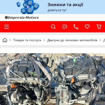
🔴𝙄𝙢𝙥𝙧𝙚𝙨𝙞𝙖 𝙈𝙤𝙩𝙤𝙧𝙨
Товари та послуги
Двигуни до легкових автомобілів