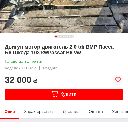
Двигун мотор двигатель 2.0 tdi BMP Пассат
Б6 Шкода 103 kwPassat B6 vw
Готово до відправки
Код: IM-1000142
Роздріб
32 000
₴
Купити
Опис
Характеристики
Доставка
Оплата
Умови п