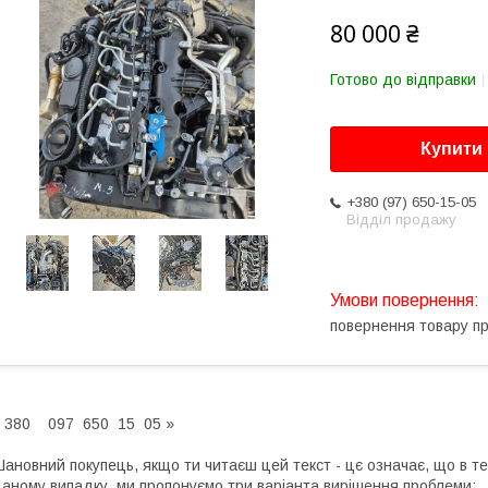
80 000 ₴
Готово до відправки
Купити
+380 (97) 650-15-05
Відділ продажу
повернення товару п
 380 097 650 15 05 »
ановний покупець, якщо ти читаєш цей текст - цє означає, що в те
аному випадку, ми пропонуємо три варіанта вирішення проблеми: