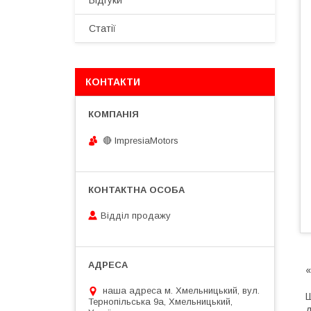
Відгуки
Статії
КОНТАКТИ
🔴 ImpresiaMotors
Відділ продажу
«
наша адреса м. Хмельницький, вул.
Ш
Тернопільська 9а, Хмельницький,
д