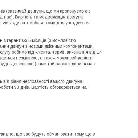
днів (зазвичай двигуни, що ми пропонуємо є в
д нас). Вартість та модифікація двигунів
 vin коду автомобіля, тому для узгодження
н з гарантією 6 місяців (з можливістю
раний двигун з новими якісними компонентами,
слугу робимо під клієнта, термін виконання від 14
шається незмінною, а також можливий варіант
а буде дешевшою (саме той варіант коли нємає
ь від рівня несправності вашого двигуна,
 роботи 90 днів. Вартість обговорюється на
чевидно, що вас будуть обманювати, тому що в