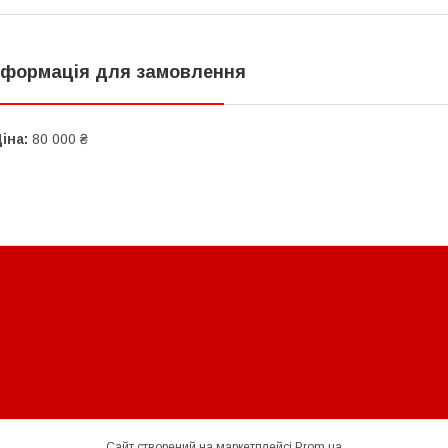
нформація для замовлення
іна:
80 000 ₴
Сайт створений на маркетплейсі
Prom.ua