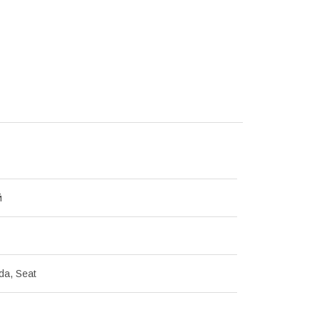
й
da, Seat