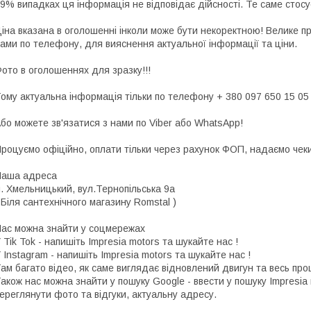
9% випадках ця інформація не відповідає дійсності. Те саме стосу
іна вказана в оголошенні інколи може бути некоректною! Велике п
ами по телефону, для вияснення актуальної інформації та ціни.
ото в оголошеннях для зразку!!!
ому актуальна інформація тільки по телефону + 380 097 650 15 05
бо можете зв'язатися з нами по Viber або WhatsApp!
роцуємо офіційно, оплати тільки через рахунок ФОП, надаємо чеки 
Наша адреса
. Хмельницький, вул.Тернопільська 9а
 Біля сантехнічного магазину Romstal )
ас можна знайти у соцмережах
 Tik Tok - напишіть Impresia motors та шукайте нас !
 Instagram - напишіть Impresia motors та шукайте нас !
ам багато відео, як саме виглядає відновлений двигун та весь про
акож нас можна знайти у пошуку Google - ввести у пошуку Impresia
ереглянути фото та відгуки, актуальну адресу.