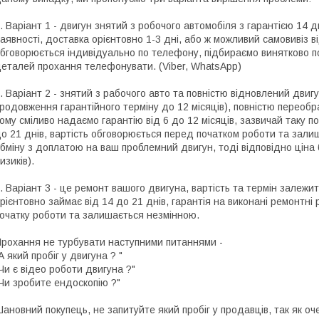
. Варіант 1 - двигун знятий з робочого автомобіля з гарантією 14 
аявності, доставка орієнтовно 1-3 дні, або ж можливий самовивіз ві
бговорюється індивідуально по телефону, підбираємо винятково по
еталей прохання телефонувати. (Viber, WhatsApp)
. Варіант 2 - знятий з рабочого авто та повністю відновлений двигу
родовження гарантійного терміну до 12 місяців), повністю переоб
ому сміливо надаємо гарантію від 6 до 12 місяців, зазвичай таку по
о 21 днів, вартість обговорюється перед початком роботи та зали
бміну з доплатою на ваш проблемний двигун, тоді відповідно цін
изиків).
. Варіант 3 - це ремонт вашого двигуна, вартість та термін залежит
рієнтовно займає від 14 до 21 днів, гарантія на виконані ремонтні
очатку роботи та залишається незмінною.
рохання не турбувати наступними питаннями -
А який пробіг у двигуна ? "
Чи є відео роботи двигуна ?"
Чи зробите ендоскопію ?"
ановний покупець, не запитуйте який пробіг у продавців, так як о