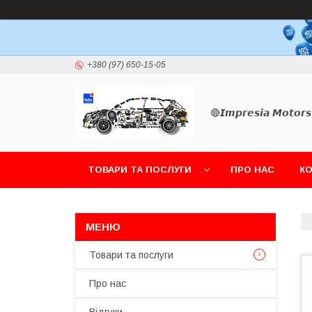
+380 (97) 650-15-05
🔴𝙄𝙢𝙥𝙧𝙚𝙨𝙞𝙖 𝙈𝙤𝙩𝙤𝙧𝙨
ТОВАРИ ТА ПОСЛУГИ
ПРО НАС
К
Товари та послуги
Про нас