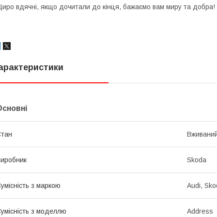
иро вдячні, якщо дочитали до кінця, бажаємо вам миру та добра!
арактеристики
Основні
Стан
Вживани
иробник
Skoda
умісність з маркою
Audi, Sko
умісність з моделлю
Address