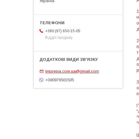
Україна
1
н
о
д
+380 (97) 650-15-05
Відділ продажу
2
п
т
д
о
р
impresia.com.ua@gmail.com
+380976501505
3
о
п
П
"
"
"
Ш