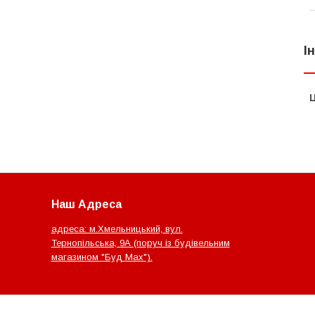
І
Ц
Наш Адреса
адреса: м.Хмельницький, вул.
Тернопільська, 9А (поруч із будівельним
магазином "Буд Мах").