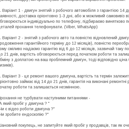
. Варіант 1 - двигун знятий з робочого автомобіля з гарантією 14 
аявності, доставка орієнтовно 1-3 дні, або ж можливий самовивіз ві
бговорюється індивідуально по телефону, підбираємо винятково по
еталей прохання телефонувати. (Viber, WhatsApp)
. Варіант 2 - знятий з рабочого авто та повністю відновлений двигу
родовження гарантійного терміну до 12 місяців), повністю переоб
ому сміливо надаємо гарантію від 6 до 12 місяців, зазвичай таку по
о 21 днів, вартість обговорюється перед початком роботи та зали
бміну з доплатою на ваш проблемний двигун, тоді відповідно цін
изиків).
. Варіант 3 - це ремонт вашого двигуна, вартість та термін залежит
рієнтовно займає від 14 до 21 днів, гарантія на виконані ремонтні
очатку роботи та залишається незмінною.
рохання не турбувати наступними питаннями -
А який пробіг у двигуна ? "
Чи є відео роботи двигуна ?"
Чи зробите ендоскопію ?"
ановний покупець, не запитуйте який пробіг у продавців, так як о