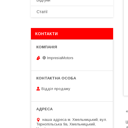
Відгуки
Статії
КОНТАКТИ
🔴 ImpresiaMotors
Відділ продажу
«
наша адреса м. Хмельницький, вул.
Ш
Тернопільська 9а, Хмельницький,
д