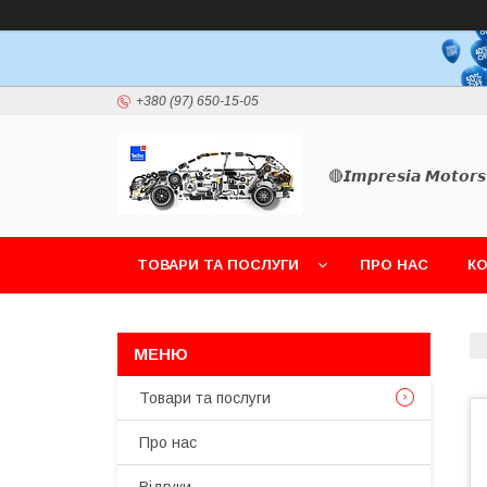
+380 (97) 650-15-05
🔴𝙄𝙢𝙥𝙧𝙚𝙨𝙞𝙖 𝙈𝙤𝙩𝙤𝙧𝙨
ТОВАРИ ТА ПОСЛУГИ
ПРО НАС
К
Товари та послуги
Про нас