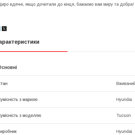
иро вдячні, якщо дочитали до кінця, бажаємо вам миру та добра!
арактеристики
Основні
Стан
Вживани
умісність з маркою
Hyundai
умісність з моделлю
Tucson
иробник
Hyundai