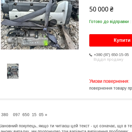
50 000 ₴
Готово до відправки
Купити
+380 (97) 650-15-05
Відділ продажу
повернення товару п
 380 097 650 15 05 »
ановний покупець, якщо ти читаєш цей текст - цє означає, що в те
аному випадку, ми пропонуємо три варіанта вирішення проблеми: