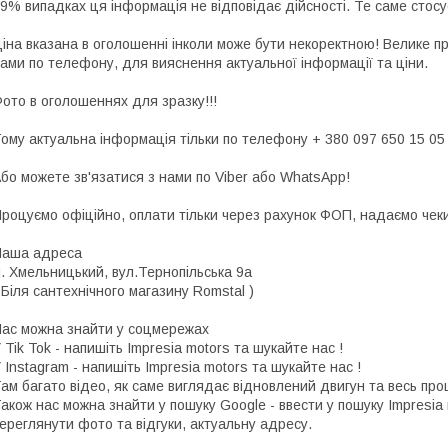
9% випадках ця інформація не відповідає дійсності. Те саме стосу
іна вказана в оголошенні інколи може бути некоректною! Велике п
ами по телефону, для вияснення актуальної інформації та ціни.
ото в оголошеннях для зразку!!!
ому актуальна інформація тільки по телефону + 380 097 650 15 05
бо можете зв'язатися з нами по Viber або WhatsApp!
роцуємо офіційно, оплати тільки через рахунок ФОП, надаємо чеки 
Наша адреса
. Хмельницький, вул.Тернопільська 9а
 Біля сантехнічного магазину Romstal )
ас можна знайти у соцмережах
 Tik Tok - напишіть Impresia motors та шукайте нас !
 Instagram - напишіть Impresia motors та шукайте нас !
ам багато відео, як саме виглядає відновлений двигун та весь про
акож нас можна знайти у пошуку Google - ввести у пошуку Impresia
ереглянути фото та відгуки, актуальну адресу.