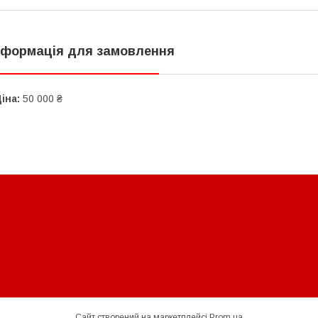
нформація для замовлення
іна:
50 000 ₴
Сайт створений на маркетплейсі
Prom.ua