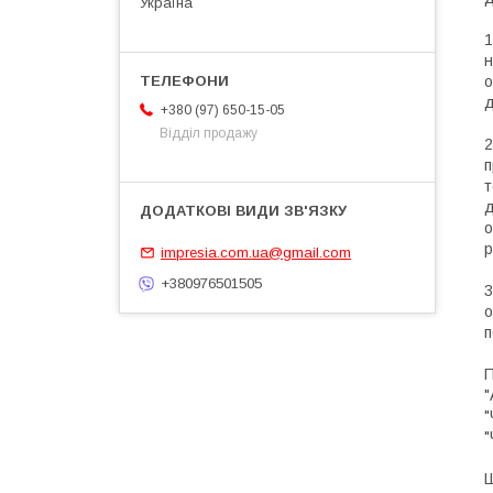
Україна
1
н
о
д
+380 (97) 650-15-05
Відділ продажу
2
п
т
д
о
р
impresia.com.ua@gmail.com
+380976501505
3
о
п
П
"
"
"
Ш