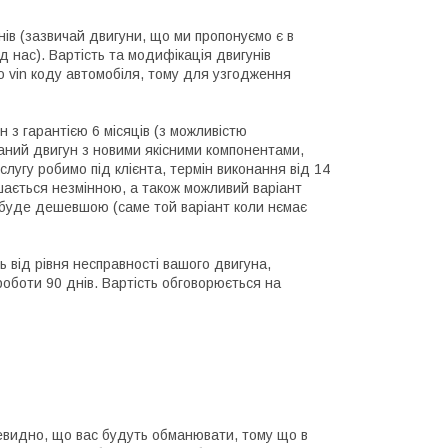
днів (зазвичай двигуни, що ми пропонуємо є в
д нас). Вартість та модифікація двигунів
 vin коду автомобіля, тому для узгодження
н з гарантією 6 місяців (з можливістю
раний двигун з новими якісними компонентами,
слугу робимо під клієнта, термін виконання від 14
шається незмінною, а також можливий варіант
а буде дешевшою (саме той варіант коли нємає
ь від рівня несправності вашого двигуна,
 роботи 90 днів. Вартість обговорюється на
чевидно, що вас будуть обманювати, тому що в