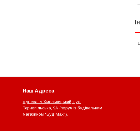
І
Ц
Наш Адреса
адреса: м.Хмельницький, вул.
Тернопільська, 9А (поруч із будівельним
магазином "Буд Мах").