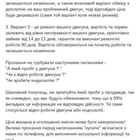
залишається незмінною, а також можливий варіант обміну з
доплатою на ваш проблемний двигун, тоді відповідно ціна
буде дешевшою (саме той варіант коли нємає ризиків).
3. Варіант 3 - це ремонт вашого двигуна, вартість та термін
залежить від рівня несправності вашого двигуна, орієнтовно
займає від 14 до 21 днів, гарантія на виконані ремонтні
роботи 90 днів. Вартість обговорюється на початку роботи та
залишається незмінною.
Прохання не турбувати наступними питаннями -
"А який пробіг у двигуна ? "
"Чи є відео роботи двигуна ?"
"Чи зробите ендоскопію ?"
Шановний покупець, не запитуйте який пробіг у продавців, так
як очевидно, що вас будуть обманювати, тому що в 99%
випадках ця інформація не відповідає дійсності. Те саме
стосується відео роботи двигуна або єндоскопії.
Ціна вказана в оголошенні інколи може бути некоректною!
Велике прохання перед натисканням "купити" зв'язатися з
нами по телефону, для вияснення актуальної інформації та
ціни.