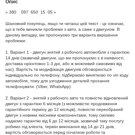
Опис
« 380 097 650 15 05 »
Шановний покупець, якщо ти читаєш цей текст - цє означає,
що в тебе виникли проблеми з авто, а саме з двигуном. В
даному випадку, ми пропонуємо три варіанта вирішення
проблеми:
1. Варіант 1 - двигун знятий з робочого автомобіля з гарантією
14 днів (зазвичай двигуни, що ми пропонуємо є в наявності,
доставка орієнтовно 1-3 дні, або ж можливий самовивіз від
нас). Вартість та модифікація двигунів обговорюється
індивідуально по телефону, підбираємо винятково по vin коду
автомобіля, тому для узгодження деталей прохання
телефонувати. (Viber, WhatsApp)
2. Варіант 2 - знятий з рабочого авто та повністю відновлений
двигун з гарантією 6 місяців (з можливістю продовження
гарантійного терміну до 12 місяців), повністю переобраний
двигун з новими якісними компонентами, тому сміливо
надаємо гарантію від 6 до 12 місяців, зазвичай таку послугу
робимо під клієнта, термін виконання від 14 до 21 днів,
вартість обговорюється перед початком роботи та