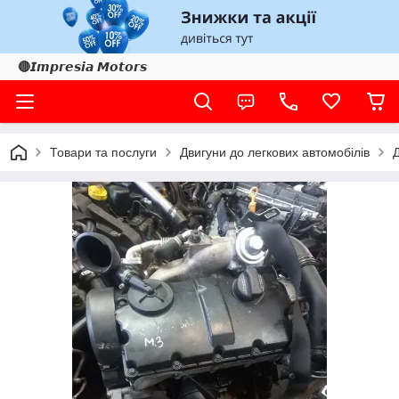
🔴𝙄𝙢𝙥𝙧𝙚𝙨𝙞𝙖 𝙈𝙤𝙩𝙤𝙧𝙨
Товари та послуги
Двигуни до легкових автомобілів