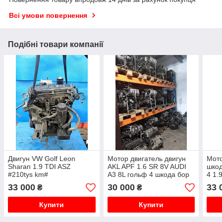
Всі умови повернення
Подібні товари компанії
Двигун VW Golf Leon
Мотор двигатель двигун
Мото
Sharan 1.9 TDI ASZ
AKL APF 1.6 SR 8V AUDI
шкод
#210tys km#
A3 8L гольф 4 шкода бор
4 1.
33 000
30 000
33 
₴
₴
Купити
Купити