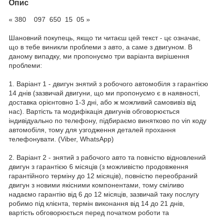
Опис
« 380 097 650 15 05 »
Шановний покупець, якщо ти читаєш цей текст - цє означає,
що в тебе виникли проблеми з авто, а саме з двигуном. В
даному випадку, ми пропонуємо три варіанта вирішення
проблеми:
1. Варіант 1 - двигун знятий з робочого автомобіля з гарантією
14 днів (зазвичай двигуни, що ми пропонуємо є в наявності,
доставка орієнтовно 1-3 дні, або ж можливий самовивіз від
нас). Вартість та модифікація двигунів обговорюється
індивідуально по телефону, підбираємо винятково по vin коду
автомобіля, тому для узгодження деталей прохання
телефонувати. (Viber, WhatsApp)
2. Варіант 2 - знятий з рабочого авто та повністю відновлений
двигун з гарантією 6 місяців (з можливістю продовження
гарантійного терміну до 12 місяців), повністю переобраний
двигун з новими якісними компонентами, тому сміливо
надаємо гарантію від 6 до 12 місяців, зазвичай таку послугу
робимо під клієнта, термін виконання від 14 до 21 днів,
вартість обговорюється перед початком роботи та