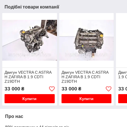
Подібні товари компанії
Двигун VECTRA C ASTRA
Двигун VECTRA C ASTRA
Двиг
H ZAFIRA B 1.9 CDTI
H ZAFIRA B 1.9 CDTI
1.9 
Z19DTH
Z19DTH
33 000
33 000
33 
₴
₴
Купити
Купити
Про нас