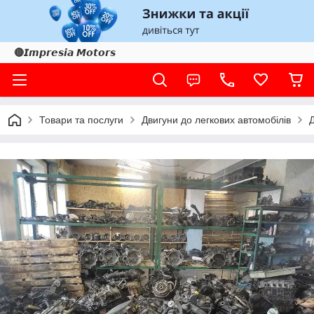
🔴𝙄𝙢𝙥𝙧𝙚𝙨𝙞𝙖 𝙈𝙤𝙩𝙤𝙧𝙨
Товари та послуги
Двигуни до легкових автомобілів
Д