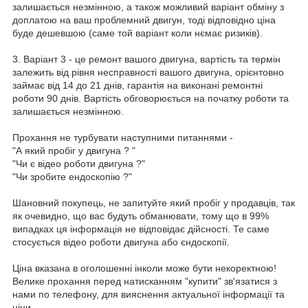
залишається незмінною, а також можливий варіант обміну з
доплатою на ваш проблемний двигун, тоді відповідно ціна
буде дешевшою (саме той варіант коли нємає ризиків).
3. Варіант 3 - це ремонт вашого двигуна, вартість та термін
залежить від рівня несправності вашого двигуна, орієнтовно
займає від 14 до 21 днів, гарантія на виконані ремонтні
роботи 90 днів. Вартість обговорюється на початку роботи та
залишається незмінною.
Прохання не турбувати наступними питаннями -
"А який пробіг у двигуна ? "
"Чи є відео роботи двигуна ?"
"Чи зробите ендоскопію ?"
Шановний покупець, не запитуйте який пробіг у продавців, так
як очевидно, що вас будуть обманювати, тому що в 99%
випадках ця інформація не відповідає дійсності. Те саме
стосується відео роботи двигуна або єндоскопії.
Ціна вказана в оголошенні інколи може бути некоректною!
Велике прохання перед натисканням "купити" зв'язатися з
нами по телефону, для вияснення актуальної інформації та
ціни.