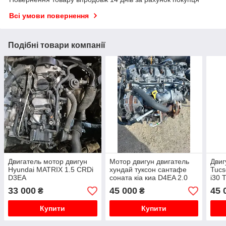
Всі умови повернення
Подібні товари компанії
Двигатель мотор двигун
Мотор двигун двигатель
Двиг
Hyundai MATRIX 1.5 CRDi
хундай туксон сантафе
Tucs
D3EA
соната кіа киа D4EA 2.0
i30 
33 000
45 000
45 
₴
₴
Купити
Купити