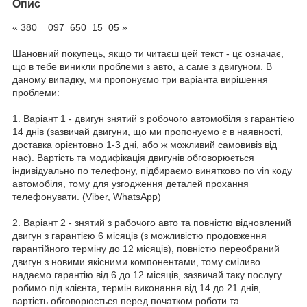
Опис
« 380 097 650 15 05 »
Шановний покупець, якщо ти читаєш цей текст - цє означає,
що в тебе виникли проблеми з авто, а саме з двигуном. В
даному випадку, ми пропонуємо три варіанта вирішення
проблеми:
1. Варіант 1 - двигун знятий з робочого автомобіля з гарантією
14 днів (зазвичай двигуни, що ми пропонуємо є в наявності,
доставка орієнтовно 1-3 дні, або ж можливий самовивіз від
нас). Вартість та модифікація двигунів обговорюється
індивідуально по телефону, підбираємо винятково по vin коду
автомобіля, тому для узгодження деталей прохання
телефонувати. (Viber, WhatsApp)
2. Варіант 2 - знятий з рабочого авто та повністю відновлений
двигун з гарантією 6 місяців (з можливістю продовження
гарантійного терміну до 12 місяців), повністю переобраний
двигун з новими якісними компонентами, тому сміливо
надаємо гарантію від 6 до 12 місяців, зазвичай таку послугу
робимо під клієнта, термін виконання від 14 до 21 днів,
вартість обговорюється перед початком роботи та