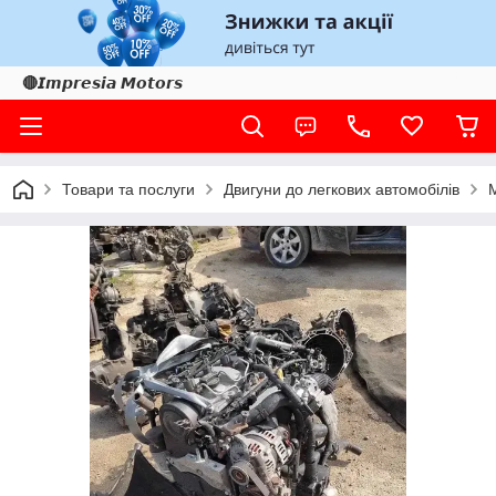
🔴𝙄𝙢𝙥𝙧𝙚𝙨𝙞𝙖 𝙈𝙤𝙩𝙤𝙧𝙨
Товари та послуги
Двигуни до легкових автомобілів