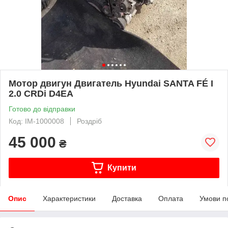
Мотор двигун Двигатель Hyundai SANTA FÉ I
2.0 CRDi D4EA
Готово до відправки
Код: IM-1000008
Роздріб
45 000
₴
Купити
Опис
Характеристики
Доставка
Оплата
Умови п