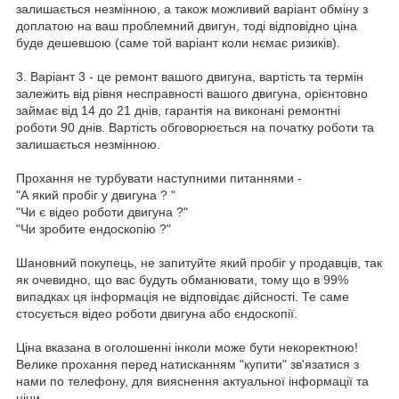
залишається незмінною, а також можливий варіант обміну з
доплатою на ваш проблемний двигун, тоді відповідно ціна
буде дешевшою (саме той варіант коли нємає ризиків).
3. Варіант 3 - це ремонт вашого двигуна, вартість та термін
залежить від рівня несправності вашого двигуна, орієнтовно
займає від 14 до 21 днів, гарантія на виконані ремонтні
роботи 90 днів. Вартість обговорюється на початку роботи та
залишається незмінною.
Прохання не турбувати наступними питаннями -
"А який пробіг у двигуна ? "
"Чи є відео роботи двигуна ?"
"Чи зробите ендоскопію ?"
Шановний покупець, не запитуйте який пробіг у продавців, так
як очевидно, що вас будуть обманювати, тому що в 99%
випадках ця інформація не відповідає дійсності. Те саме
стосується відео роботи двигуна або єндоскопії.
Ціна вказана в оголошенні інколи може бути некоректною!
Велике прохання перед натисканням "купити" зв'язатися з
нами по телефону, для вияснення актуальної інформації та
ціни.