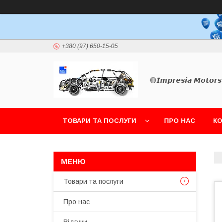
+380 (97) 650-15-05
🔴𝙄𝙢𝙥𝙧𝙚𝙨𝙞𝙖 𝙈𝙤𝙩𝙤𝙧𝙨
ТОВАРИ ТА ПОСЛУГИ
ПРО НАС
К
Товари та послуги
Про нас