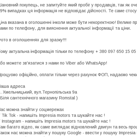
ановний покупець, не запитуйте який пробіг у продавців, так як о
9% випадках ця інформація не відповідає дійсності. Те саме стосу
іна вказана в оголошенні інколи може бути некоректною! Велике п
ами по телефону, для вияснення актуальної інформації та ціни.
ото в оголошеннях для зразку!!!
ому актуальна інформація тільки по телефону + 380 097 650 15 05
бо можете зв'язатися з нами по Viber або WhatsApp!
роцуємо офіційно, оплати тільки через рахунок ФОП, надаємо чеки 
Наша адреса
. Хмельницький, вул.Тернопільська 9а
 Біля сантехнічного магазину Romstal )
ас можна знайти у соцмережах
 Tik Tok - напишіть Impresia motors та шукайте нас !
 Instagram - напишіть Impresia motors та шукайте нас !
ам багато відео, як саме виглядає відновлений двигун та весь про
акож нас можна знайти у пошуку Google - ввести у пошуку Impresia