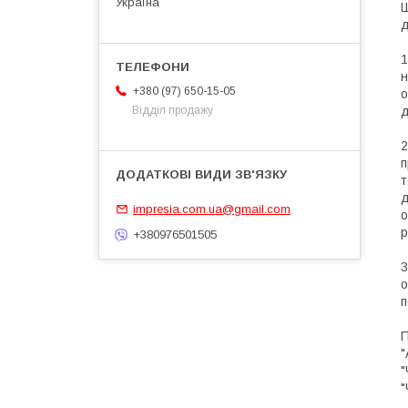
Україна
Ш
д
1
н
+380 (97) 650-15-05
о
д
Відділ продажу
2
п
т
д
impresia.com.ua@gmail.com
о
р
+380976501505
3
о
п
П
"
"
"