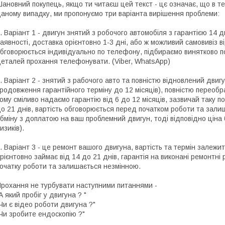
ановний покупець, якщо ти читаєш цей текст - цє означає, що в те
аному випадку, ми пропонуємо три варіанта вирішення проблеми:
. Варіант 1 - двигун знятий з робочого автомобіля з гарантією 14 
аявності, доставка орієнтовно 1-3 дні, або ж можливий самовивіз ві
бговорюється індивідуально по телефону, підбираємо винятково по
еталей прохання телефонувати. (Viber, WhatsApp)
. Варіант 2 - знятий з рабочого авто та повністю відновлений двигу
родовження гарантійного терміну до 12 місяців), повністю переоб
ому сміливо надаємо гарантію від 6 до 12 місяців, зазвичай таку по
о 21 днів, вартість обговорюється перед початком роботи та зали
бміну з доплатою на ваш проблемний двигун, тоді відповідно цін
изиків).
. Варіант 3 - це ремонт вашого двигуна, вартість та термін залежит
рієнтовно займає від 14 до 21 днів, гарантія на виконані ремонтні
очатку роботи та залишається незмінною.
рохання не турбувати наступними питаннями -
А який пробіг у двигуна ? "
Чи є відео роботи двигуна ?"
Чи зробите ендоскопію ?"