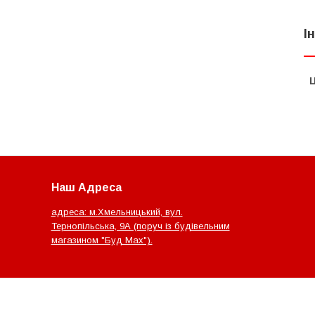
І
Ц
Наш Адреса
адреса: м.Хмельницький, вул.
Тернопільська, 9А (поруч із будівельним
магазином "Буд Мах").