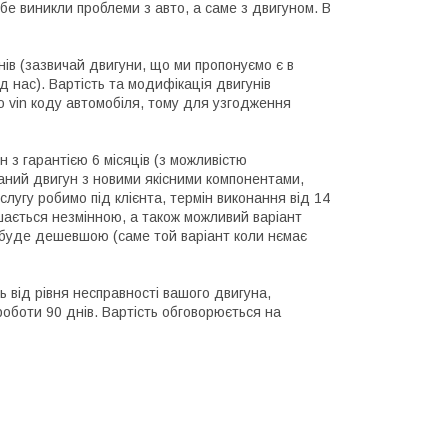
бе виникли проблеми з авто, а саме з двигуном. В
днів (зазвичай двигуни, що ми пропонуємо є в
д нас). Вартість та модифікація двигунів
 vin коду автомобіля, тому для узгодження
н з гарантією 6 місяців (з можливістю
раний двигун з новими якісними компонентами,
слугу робимо під клієнта, термін виконання від 14
шається незмінною, а також можливий варіант
а буде дешевшою (саме той варіант коли нємає
ь від рівня несправності вашого двигуна,
 роботи 90 днів. Вартість обговорюється на