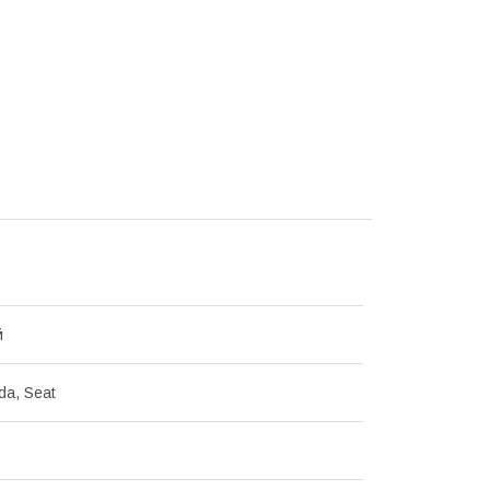
й
da, Seat