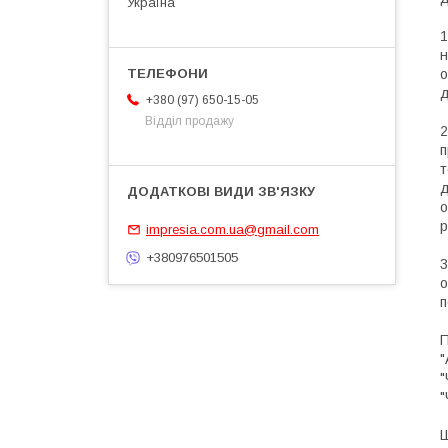
Україна
1
н
о
д
+380 (97) 650-15-05
Відділ продажу
2
п
т
д
о
р
impresia.com.ua@gmail.com
+380976501505
3
о
п
П
"
"
"
Ш