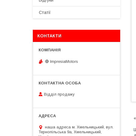
Відгуки
Статії
КОНТАКТИ
🔴 ImpresiaMotors
Відділ продажу
«
наша адреса м. Хмельницький, вул.
Ш
Тернопільська 9а, Хмельницький,
д