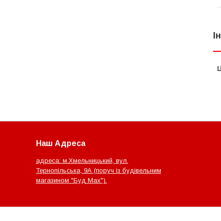
І
Ц
Наш Адреса
адреса: м.Хмельницький, вул.
Тернопільська, 9А (поруч із будівельним
магазином "Буд Мах").