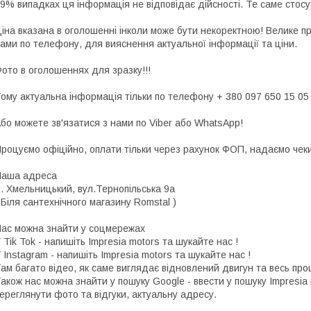
9% випадках ця інформація не відповідає дійсності. Те саме стосу
іна вказана в оголошенні інколи може бути некоректною! Велике п
ами по телефону, для вияснення актуальної інформації та ціни.
ото в оголошеннях для зразку!!!
ому актуальна інформація тільки по телефону + 380 097 650 15 05
бо можете зв'язатися з нами по Viber або WhatsApp!
роцуємо офіційно, оплати тільки через рахунок ФОП, надаємо чеки 
Наша адреса
. Хмельницький, вул.Тернопільська 9а
 Біля сантехнічного магазину Romstal )
ас можна знайти у соцмережах
 Tik Tok - напишіть Impresia motors та шукайте нас !
 Instagram - напишіть Impresia motors та шукайте нас !
ам багато відео, як саме виглядає відновлений двигун та весь про
акож нас можна знайти у пошуку Google - ввести у пошуку Impresia
ереглянути фото та відгуки, актуальну адресу.