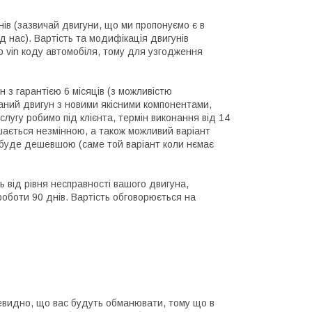
днів (зазвичай двигуни, що ми пропонуємо є в
д нас). Вартість та модифікація двигунів
 vin коду автомобіля, тому для узгодження
н з гарантією 6 місяців (з можливістю
раний двигун з новими якісними компонентами,
слугу робимо під клієнта, термін виконання від 14
шається незмінною, а також можливий варіант
а буде дешевшою (саме той варіант коли нємає
ь від рівня несправності вашого двигуна,
 роботи 90 днів. Вартість обговорюється на
чевидно, що вас будуть обманювати, тому що в