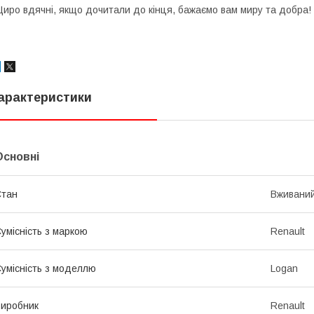
иро вдячні, якщо дочитали до кінця, бажаємо вам миру та добра!
арактеристики
Основні
Стан
Вживани
умісність з маркою
Renault
умісність з моделлю
Logan
иробник
Renault