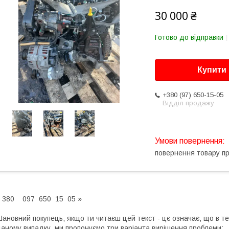
30 000 ₴
Готово до відправки
Купити
+380 (97) 650-15-05
Відділ продажу
повернення товару п
 380 097 650 15 05 »
ановний покупець, якщо ти читаєш цей текст - цє означає, що в те
аному випадку, ми пропонуємо три варіанта вирішення проблеми: