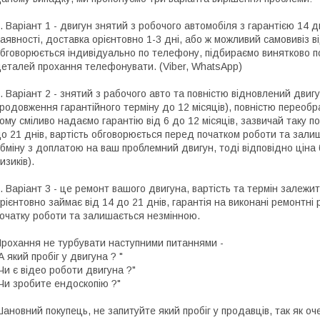
. Варіант 1 - двигун знятий з робочого автомобіля з гарантією 14 
аявності, доставка орієнтовно 1-3 дні, або ж можливий самовивіз ві
бговорюється індивідуально по телефону, підбираємо винятково по
еталей прохання телефонувати. (Viber, WhatsApp)
. Варіант 2 - знятий з рабочого авто та повністю відновлений двигу
родовження гарантійного терміну до 12 місяців), повністю переоб
ому сміливо надаємо гарантію від 6 до 12 місяців, зазвичай таку по
о 21 днів, вартість обговорюється перед початком роботи та зали
бміну з доплатою на ваш проблемний двигун, тоді відповідно цін
изиків).
. Варіант 3 - це ремонт вашого двигуна, вартість та термін залежит
рієнтовно займає від 14 до 21 днів, гарантія на виконані ремонтні
очатку роботи та залишається незмінною.
рохання не турбувати наступними питаннями -
А який пробіг у двигуна ? "
Чи є відео роботи двигуна ?"
Чи зробите ендоскопію ?"
ановний покупець, не запитуйте який пробіг у продавців, так як о