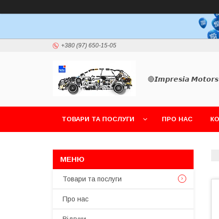
+380 (97) 650-15-05
🔴𝙄𝙢𝙥𝙧𝙚𝙨𝙞𝙖 𝙈𝙤𝙩𝙤𝙧𝙨
ТОВАРИ ТА ПОСЛУГИ
ПРО НАС
К
Товари та послуги
Про нас