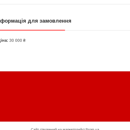
нформація для замовлення
іна:
30 000 ₴
Сайт створений на маркетплейсі
Prom.ua