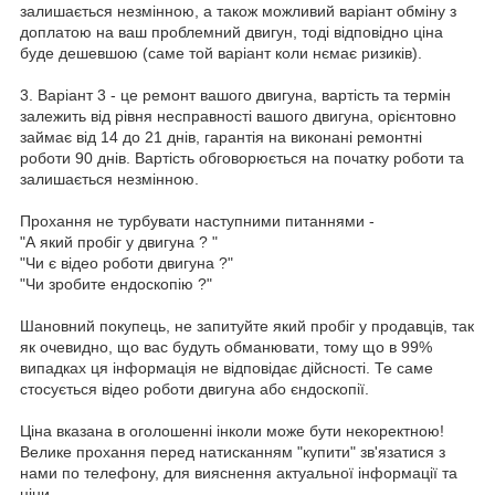
залишається незмінною, а також можливий варіант обміну з
доплатою на ваш проблемний двигун, тоді відповідно ціна
буде дешевшою (саме той варіант коли нємає ризиків).
3. Варіант 3 - це ремонт вашого двигуна, вартість та термін
залежить від рівня несправності вашого двигуна, орієнтовно
займає від 14 до 21 днів, гарантія на виконані ремонтні
роботи 90 днів. Вартість обговорюється на початку роботи та
залишається незмінною.
Прохання не турбувати наступними питаннями -
"А який пробіг у двигуна ? "
"Чи є відео роботи двигуна ?"
"Чи зробите ендоскопію ?"
Шановний покупець, не запитуйте який пробіг у продавців, так
як очевидно, що вас будуть обманювати, тому що в 99%
випадках ця інформація не відповідає дійсності. Те саме
стосується відео роботи двигуна або єндоскопії.
Ціна вказана в оголошенні інколи може бути некоректною!
Велике прохання перед натисканням "купити" зв'язатися з
нами по телефону, для вияснення актуальної інформації та
ціни.