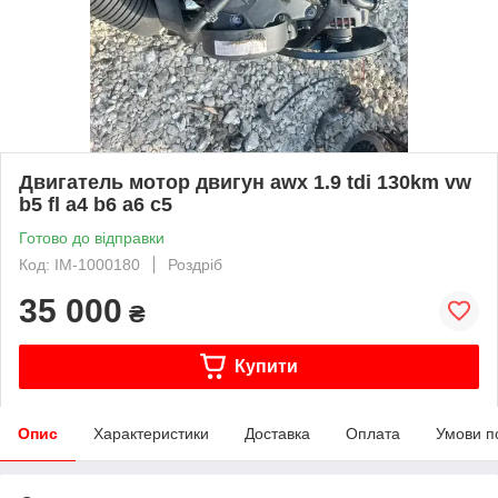
Двигатель мотор двигун awx 1.9 tdi 130km vw
b5 fl a4 b6 a6 c5
Готово до відправки
Код: IM-1000180
Роздріб
35 000
₴
Купити
Опис
Характеристики
Доставка
Оплата
Умови п