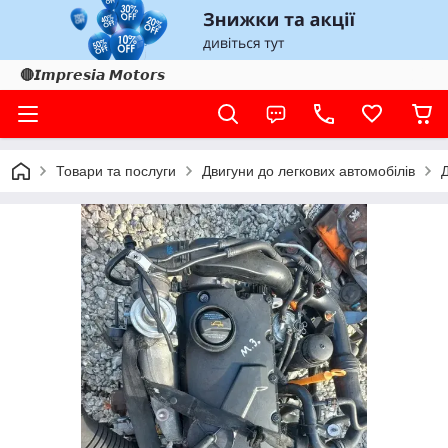
🔴𝙄𝙢𝙥𝙧𝙚𝙨𝙞𝙖 𝙈𝙤𝙩𝙤𝙧𝙨
Товари та послуги
Двигуни до легкових автомобілів
Д