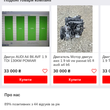
Подібні товари компанії
Двигун AUDI A4 B6 AVF 1.9
Двигатель Мотор двигун
Двиг
TDI 130KM POMIAR
awx 1.9 tdi vw passat b5 fl
1.9 
audi a4 b6
33 000
30 000
33 
₴
₴
Купити
Купити
Про нас
89% позитивних з 44 відгуків за рік