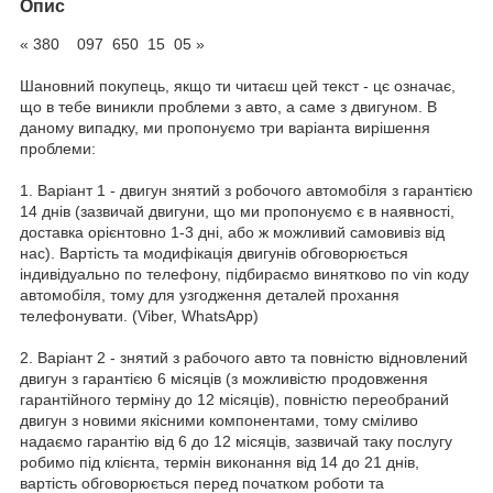
Опис
« 380 097 650 15 05 »
Шановний покупець, якщо ти читаєш цей текст - цє означає,
що в тебе виникли проблеми з авто, а саме з двигуном. В
даному випадку, ми пропонуємо три варіанта вирішення
проблеми:
1. Варіант 1 - двигун знятий з робочого автомобіля з гарантією
14 днів (зазвичай двигуни, що ми пропонуємо є в наявності,
доставка орієнтовно 1-3 дні, або ж можливий самовивіз від
нас). Вартість та модифікація двигунів обговорюється
індивідуально по телефону, підбираємо винятково по vin коду
автомобіля, тому для узгодження деталей прохання
телефонувати. (Viber, WhatsApp)
2. Варіант 2 - знятий з рабочого авто та повністю відновлений
двигун з гарантією 6 місяців (з можливістю продовження
гарантійного терміну до 12 місяців), повністю переобраний
двигун з новими якісними компонентами, тому сміливо
надаємо гарантію від 6 до 12 місяців, зазвичай таку послугу
робимо під клієнта, термін виконання від 14 до 21 днів,
вартість обговорюється перед початком роботи та