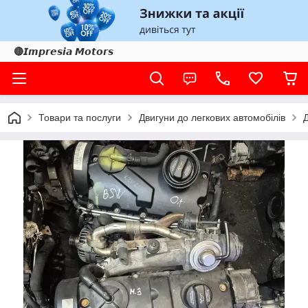
🔴𝙄𝙢𝙥𝙧𝙚𝙨𝙞𝙖 𝙈𝙤𝙩𝙤𝙧𝙨
Товари та послуги
Двигуни до легкових автомобілів
Д