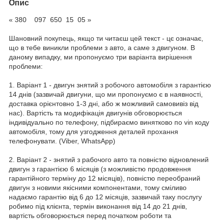
Опис
« 380 097 650 15 05 »
Шановний покупець, якщо ти читаєш цей текст - цє означає,
що в тебе виникли проблеми з авто, а саме з двигуном. В
даному випадку, ми пропонуємо три варіанта вирішення
проблеми:
1. Варіант 1 - двигун знятий з робочого автомобіля з гарантією
14 днів (зазвичай двигуни, що ми пропонуємо є в наявності,
доставка орієнтовно 1-3 дні, або ж можливий самовивіз від
нас). Вартість та модифікація двигунів обговорюється
індивідуально по телефону, підбираємо винятково по vin коду
автомобіля, тому для узгодження деталей прохання
телефонувати. (Viber, WhatsApp)
2. Варіант 2 - знятий з рабочого авто та повністю відновлений
двигун з гарантією 6 місяців (з можливістю продовження
гарантійного терміну до 12 місяців), повністю переобраний
двигун з новими якісними компонентами, тому сміливо
надаємо гарантію від 6 до 12 місяців, зазвичай таку послугу
робимо під клієнта, термін виконання від 14 до 21 днів,
вартість обговорюється перед початком роботи та