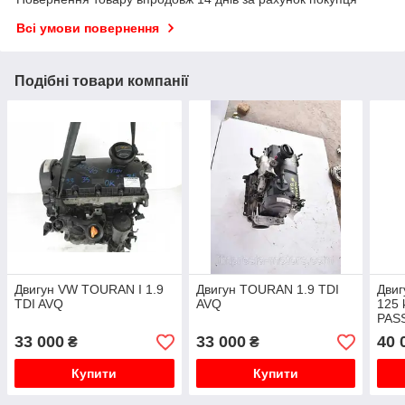
Всі умови повернення
Подібні товари компанії
Двигун VW TOURAN I 1.9
Двигун TOURAN 1.9 TDI
Двиг
TDI AVQ
AVQ
125 
PASS
Sko
33 000
33 000
40 
₴
₴
Купити
Купити