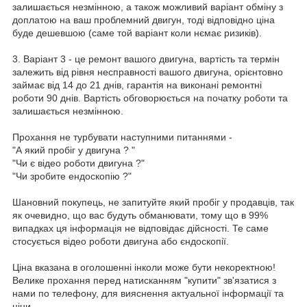
залишається незмінною, а також можливий варіант обміну з
доплатою на ваш проблемний двигун, тоді відповідно ціна
буде дешевшою (саме той варіант коли нємає ризиків).
3. Варіант 3 - це ремонт вашого двигуна, вартість та термін
залежить від рівня несправності вашого двигуна, орієнтовно
займає від 14 до 21 днів, гарантія на виконані ремонтні
роботи 90 днів. Вартість обговорюється на початку роботи та
залишається незмінною.
Прохання не турбувати наступними питаннями -
"А який пробіг у двигуна ? "
"Чи є відео роботи двигуна ?"
"Чи зробите ендоскопію ?"
Шановний покупець, не запитуйте який пробіг у продавців, так
як очевидно, що вас будуть обманювати, тому що в 99%
випадках ця інформація не відповідає дійсності. Те саме
стосується відео роботи двигуна або єндоскопії.
Ціна вказана в оголошенні інколи може бути некоректною!
Велике прохання перед натисканням "купити" зв'язатися з
нами по телефону, для вияснення актуальної інформації та
ціни.