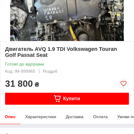
Двигатель AVQ 1.9 TDI Volkswagen Touran
Golf Passat Seat
Готово до відправки
Код: IM-999965
Роздріб
31 800
₴
Купити
Опис
Характеристики
Доставка
Оплата
Умови п