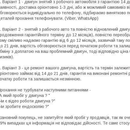
. Варіант 1 - двигун знятий з робочого автомобіля з гарантією 14 
аявності, доставка орієнтовно 1-3 дні, або ж можливий самовивіз ві
бговорюється індивідуально по телефону, підбираємо винятково по
еталей прохання телефонувати. (Viber, WhatsApp)
. Варіант 2 - знятий з рабочого авто та повністю відновлений двигу
родовження гарантійного терміну до 12 місяців), повністю переоб
ому сміливо надаємо гарантію від 6 до 12 місяців, зазвичай таку по
о 21 днів, вартість обговорюється перед початком роботи та зали
бміну з доплатою на ваш проблемний двигун, тоді відповідно цін
изиків).
. Варіант 3 - це ремонт вашого двигуна, вартість та термін залежит
рієнтовно займає від 14 до 21 днів, гарантія на виконані ремонтні
очатку роботи та залишається незмінною.
рохання не турбувати наступними питаннями -
А який пробіг у двигуна ? "
Чи є відео роботи двигуна ?"
Чи зробите ендоскопію ?"
ановний покупець, не запитуйте який пробіг у продавців, так як о
9% випадках ця інформація не відповідає дійсності. Те саме стосу