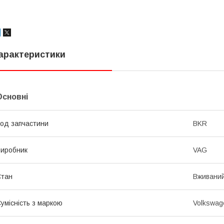
арактеристики
Основні
од запчастини
BKR
иробник
VAG
Стан
Вживани
умісність з маркою
Volkswag