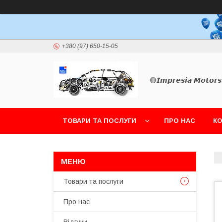
+380 (97) 650-15-05
🔴𝙄𝙢𝙥𝙧𝙚𝙨𝙞𝙖 𝙈𝙤𝙩𝙤𝙧𝙨
ТОВАРИ ТА ПОСЛУГИ
ПРО НАС
К
Товари та послуги
Про нас