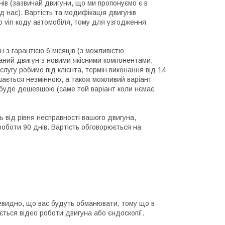
днів (зазвичай двигуни, що ми пропонуємо є в
д нас). Вартість та модифікація двигунів
 vin коду автомобіля, тому для узгодження
н з гарантією 6 місяців (з можливістю
раний двигун з новими якісними компонентами,
слугу робимо під клієнта, термін виконання від 14
шається незмінною, а також можливий варіант
а буде дешевшою (саме той варіант коли нємає
ь від рівня несправності вашого двигуна,
 роботи 90 днів. Вартість обговорюється на
чевидно, що вас будуть обманювати, тому що в
ється відео роботи двигуна або єндоскопії.