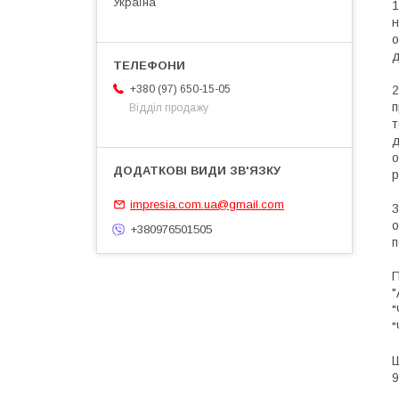
Україна
1
н
о
д
2
+380 (97) 650-15-05
п
Відділ продажу
т
д
о
р
impresia.com.ua@gmail.com
3
о
+380976501505
п
П
"
"
"
Ш
9