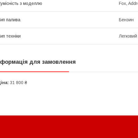
умісність з моделлю
Fox, Add
ип палива
Бензин
ип техніки
Легковий
нформація для замовлення
іна:
31 800 ₴