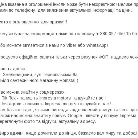
іна вказана в оголошенні інколи може бути некоректною! Велике п
ами по телефону, для вияснення актуальної інформації та ціни.
ото в оголошеннях для зразку!!!
ому актуальна інформація тільки по телефону + 380 097 650 15 05
бо можете зв'язатися з нами по Viber або WhatsApp!
роцуємо офіційно, оплати тільки через рахунок ФОП, надаємо чеки 
Наша адреса
. Хмельницький, вул.Тернопільська 9а
 Біля сантехнічного магазину Romstal )
ас можна знайти у соцмережах
 Tik Tok - напишіть Impresia motors та шукайте нас !
 Instagram - напишіть Impresia motors та шукайте нас !
ам багато відео, як саме виглядає відновлений двигун та весь про
акож нас можна знайти у пошуку Google - ввести у пошуку Impresia
ереглянути фото та відгуки, актуальну адресу.
иро вдячні, якщо дочитали до кінця, бажаємо вам миру та добра!