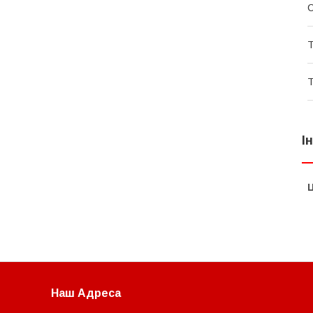
С
Т
Т
І
Ц
Наш Адреса