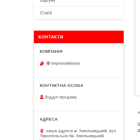
Відгуки
Статії
КОНТАКТИ
🔴 ImpresiaMotors
Відділ продажу
«
Ш
д
наша адреса м. Хмельницький, вул.
Тернопільська 9а, Хмельницький,