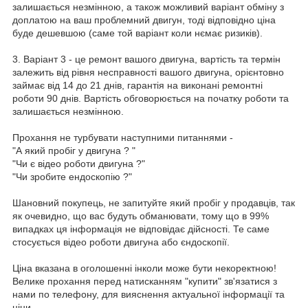
залишається незмінною, а також можливий варіант обміну з
доплатою на ваш проблемний двигун, тоді відповідно ціна
буде дешевшою (саме той варіант коли нємає ризиків).
3. Варіант 3 - це ремонт вашого двигуна, вартість та термін
залежить від рівня несправності вашого двигуна, орієнтовно
займає від 14 до 21 днів, гарантія на виконані ремонтні
роботи 90 днів. Вартість обговорюється на початку роботи та
залишається незмінною.
Прохання не турбувати наступними питаннями -
"А який пробіг у двигуна ? "
"Чи є відео роботи двигуна ?"
"Чи зробите ендоскопію ?"
Шановний покупець, не запитуйте який пробіг у продавців, так
як очевидно, що вас будуть обманювати, тому що в 99%
випадках ця інформація не відповідає дійсності. Те саме
стосується відео роботи двигуна або єндоскопії.
Ціна вказана в оголошенні інколи може бути некоректною!
Велике прохання перед натисканням "купити" зв'язатися з
нами по телефону, для вияснення актуальної інформації та
ціни.