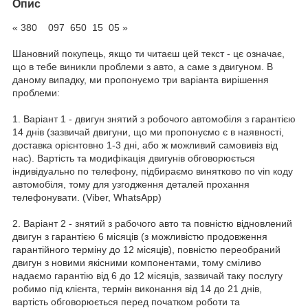
Опис
« 380 097 650 15 05 »
Шановний покупець, якщо ти читаєш цей текст - цє означає,
що в тебе виникли проблеми з авто, а саме з двигуном. В
даному випадку, ми пропонуємо три варіанта вирішення
проблеми:
1. Варіант 1 - двигун знятий з робочого автомобіля з гарантією
14 днів (зазвичай двигуни, що ми пропонуємо є в наявності,
доставка орієнтовно 1-3 дні, або ж можливий самовивіз від
нас). Вартість та модифікація двигунів обговорюється
індивідуально по телефону, підбираємо винятково по vin коду
автомобіля, тому для узгодження деталей прохання
телефонувати. (Viber, WhatsApp)
2. Варіант 2 - знятий з рабочого авто та повністю відновлений
двигун з гарантією 6 місяців (з можливістю продовження
гарантійного терміну до 12 місяців), повністю переобраний
двигун з новими якісними компонентами, тому сміливо
надаємо гарантію від 6 до 12 місяців, зазвичай таку послугу
робимо під клієнта, термін виконання від 14 до 21 днів,
вартість обговорюється перед початком роботи та