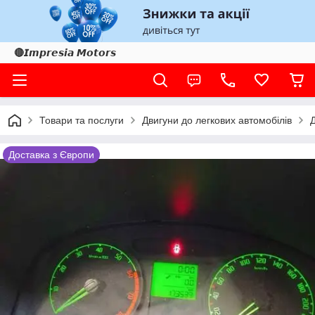
🔴𝙄𝙢𝙥𝙧𝙚𝙨𝙞𝙖 𝙈𝙤𝙩𝙤𝙧𝙨
Товари та послуги
Двигуни до легкових автомобілів
Доставка з Європи