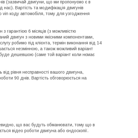
днів (зазвичай двигуни, що ми пропонуємо є в
д нас). Вартість та модифікація двигунів
 vin коду автомобіля, тому для узгодження
н з гарантією 6 місяців (з можливістю
раний двигун з новими якісними компонентами,
слугу робимо під клієнта, термін виконання від 14
шається незмінною, а також можливий варіант
а буде дешевшою (саме той варіант коли нємає
ь від рівня несправності вашого двигуна,
 роботи 90 днів. Вартість обговорюється на
чевидно, що вас будуть обманювати, тому що в
ється відео роботи двигуна або єндоскопії.