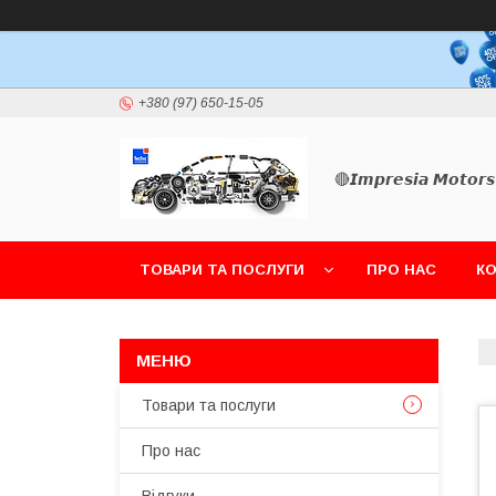
+380 (97) 650-15-05
🔴𝙄𝙢𝙥𝙧𝙚𝙨𝙞𝙖 𝙈𝙤𝙩𝙤𝙧𝙨
ТОВАРИ ТА ПОСЛУГИ
ПРО НАС
К
Товари та послуги
Про нас