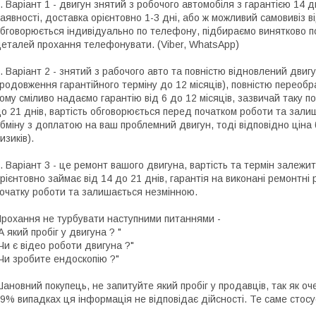
. Варіант 1 - двигун знятий з робочого автомобіля з гарантією 14 
аявності, доставка орієнтовно 1-3 дні, або ж можливий самовивіз ві
бговорюється індивідуально по телефону, підбираємо винятково по
еталей прохання телефонувати. (Viber, WhatsApp)
. Варіант 2 - знятий з рабочого авто та повністю відновлений двигу
родовження гарантійного терміну до 12 місяців), повністю переоб
ому сміливо надаємо гарантію від 6 до 12 місяців, зазвичай таку по
о 21 днів, вартість обговорюється перед початком роботи та зали
бміну з доплатою на ваш проблемний двигун, тоді відповідно цін
изиків).
. Варіант 3 - це ремонт вашого двигуна, вартість та термін залежит
рієнтовно займає від 14 до 21 днів, гарантія на виконані ремонтні
очатку роботи та залишається незмінною.
рохання не турбувати наступними питаннями -
А який пробіг у двигуна ? "
Чи є відео роботи двигуна ?"
Чи зробите ендоскопію ?"
ановний покупець, не запитуйте який пробіг у продавців, так як о
9% випадках ця інформація не відповідає дійсності. Те саме стосу