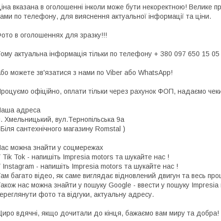
іна вказана в оголошенні інколи може бути некоректною! Велике п
ами по телефону, для вияснення актуальної інформації та ціни.
ото в оголошеннях для зразку!!!
ому актуальна інформація тільки по телефону + 380 097 650 15 05
бо можете зв'язатися з нами по Viber або WhatsApp!
роцуємо офіційно, оплати тільки через рахунок ФОП, надаємо чеки 
Наша адреса
. Хмельницький, вул.Тернопільська 9а
 Біля сантехнічного магазину Romstal )
ас можна знайти у соцмережах
 Tik Tok - напишіть Impresia motors та шукайте нас !
 Instagram - напишіть Impresia motors та шукайте нас !
ам багато відео, як саме виглядає відновлений двигун та весь про
акож нас можна знайти у пошуку Google - ввести у пошуку Impresia
ереглянути фото та відгуки, актуальну адресу.
иро вдячні, якщо дочитали до кінця, бажаємо вам миру та добра!