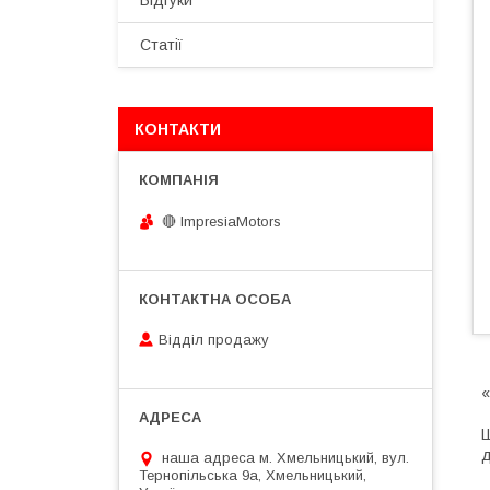
Відгуки
Статії
КОНТАКТИ
🔴 ImpresiaMotors
Відділ продажу
«
Ш
д
наша адреса м. Хмельницький, вул.
Тернопільська 9а, Хмельницький,