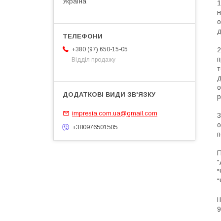
Україна
1
н
о
д
2
+380 (97) 650-15-05
п
Відділ продажу
т
д
о
р
impresia.com.ua@gmail.com
3
о
+380976501505
п
П
"
"
"
Ш
9