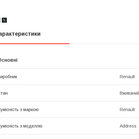
арактеристики
Основні
иробник
Renault
Стан
Вживани
умісність з маркою
Renault
умісність з моделлю
Address