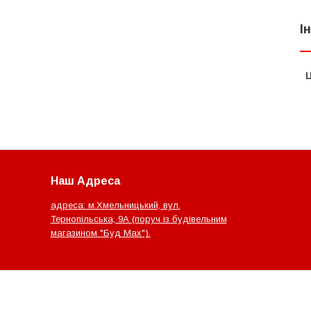
І
Ц
Наш Адреса
адреса: м.Хмельницький, вул.
Тернопільська, 9А (поруч із будівельним
магазином "Буд Мах").