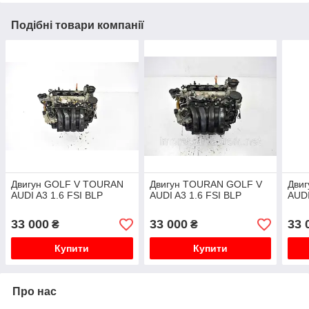
Подібні товари компанії
Двигун GOLF V TOURAN
Двигун TOURAN GOLF V
Дви
AUDI A3 1.6 FSI BLP
AUDI A3 1.6 FSI BLP
AUDI
33 000
33 000
33 
₴
₴
Купити
Купити
Про нас