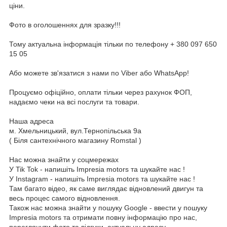
ціни.
Фото в оголошеннях для зразку!!!
Тому актуальна інформація тільки по телефону + 380 097 650
15 05
Або можете зв'язатися з нами по Viber або WhatsApp!
Процуємо офіційно, оплати тільки через рахунок ФОП,
надаємо чеки на всі послуги та товари.
Наша адреса
м. Хмельницький, вул.Тернопільська 9а
( Біля сантехнічного магазину Romstal )
Нас можна знайти у соцмережах
У Tik Tok - напишіть Impresia motors та шукайте нас !
У Instagram - напишіть Impresia motors та шукайте нас !
Там багато відео, як саме виглядає відновлений двигун та
весь процес самого відновлення.
Також нас можна знайти у пошуку Google - ввести у пошуку
Impresia motors та отримати повну інформацію про нас,
переглянути фото та відгуки, актуальну адресу.