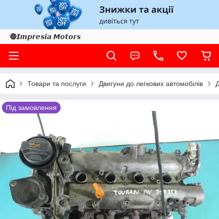
🔴𝙄𝙢𝙥𝙧𝙚𝙨𝙞𝙖 𝙈𝙤𝙩𝙤𝙧𝙨
Товари та послуги
Двигуни до легкових автомобілів
Д
Під замовлення