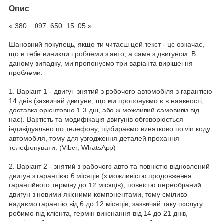
Опис
« 380 097 650 15 05 »
Шановний покупець, якщо ти читаєш цей текст - цє означає,
що в тебе виникли проблеми з авто, а саме з двигуном. В
даному випадку, ми пропонуємо три варіанта вирішення
проблеми:
1. Варіант 1 - двигун знятий з робочого автомобіля з гарантією
14 днів (зазвичай двигуни, що ми пропонуємо є в наявності,
доставка орієнтовно 1-3 дні, або ж можливий самовивіз від
нас). Вартість та модифікація двигунів обговорюється
індивідуально по телефону, підбираємо винятково по vin коду
автомобіля, тому для узгодження деталей прохання
телефонувати. (Viber, WhatsApp)
2. Варіант 2 - знятий з рабочого авто та повністю відновлений
двигун з гарантією 6 місяців (з можливістю продовження
гарантійного терміну до 12 місяців), повністю переобраний
двигун з новими якісними компонентами, тому сміливо
надаємо гарантію від 6 до 12 місяців, зазвичай таку послугу
робимо під клієнта, термін виконання від 14 до 21 днів,