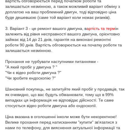
вартість обговорюється перед початком роботи та
залишається незмінною, а також можливий варіант обміну з
доплатою на ваш проблемний двигун, тоді відповідно ціна
буде дешевшою (саме той варіант коли нємає ризиків).
3. Варіант 3 - це ремонт вашого двигуна, в
артість та терм
ін
залежить від рівня несправності вашого двигуна, орієнтовно
займає від 14 до 21 днів, гарантія на виконані ремонтні
роботи 90 днів. Вартість обговорюється на початку роботи та
залишається незмінною.
Прохання не турбувати наступними питаннями -
"А який пробіг у двигуна ? "
"Чи є відео роботи двигуна ?"
"Чи зробите ендоскопію ?"
Шановний покупець, не запитуйте який пробіг у продавців, так
як очевидно, що вас будуть обманювати, тому що в 99%
випадках ця інформація не відповідає дійсності. Те саме
стосується відео роботи двигуна або єндоскопії.
Ціна вказана в оголошенні інколи може бути некоректною!
Велике прохання перед натисканням "купити" зв'язатися з
нами по телефону, для вияснення актуальної інформації та