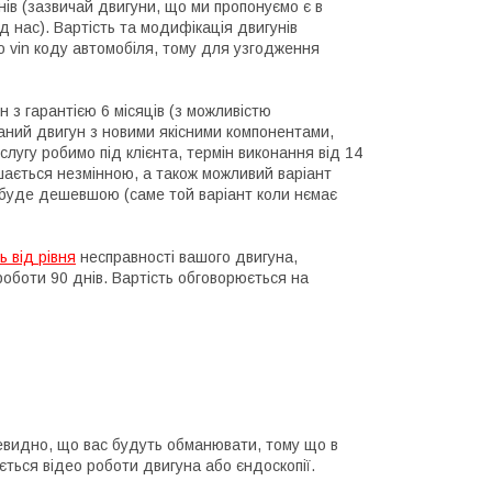
днів (зазвичай двигуни, що ми пропонуємо є в
д нас). Вартість та модифікація двигунів
 vin коду автомобіля, тому для узгодження
н з гарантією 6 місяців (з можливістю
раний двигун з новими якісними компонентами,
слугу робимо під клієнта, термін виконання від 14
шається незмінною, а також можливий варіант
а буде дешевшою (саме той варіант коли нємає
ь від рівня
несправності вашого двигуна,
 роботи 90 днів. Вартість обговорюється на
чевидно, що вас будуть обманювати, тому що в
ється відео роботи двигуна або єндоскопії.