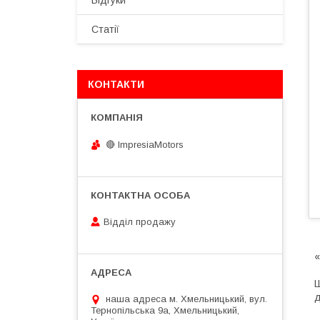
Відгуки
Статії
КОНТАКТИ
🔴 ImpresiaMotors
Відділ продажу
«
Ш
д
наша адреса м. Хмельницький, вул.
Тернопільська 9а, Хмельницький,