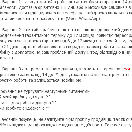
. Варіант 1 - двигун знятий з робочого автомобіля з гарантією 14 
аявності, доставка орієнтовно 1-3 дні, або ж можливий самовивіз ві
бговорюється індивідуально по телефону, підбираємо винятково по
еталей прохання телефонувати. (Viber, WhatsApp)
. Варіант 2 - знятий з рабочого авто та повністю відновлений двигу
родовження гарантійного терміну до 12 місяців), повністю переоб
ому сміливо надаємо гарантію від 6 до 12 місяців, зазвичай таку по
о 21 днів, вартість обговорюється перед початком роботи та зали
бміну з доплатою на ваш проблемний двигун, тоді відповідно цін
изиків).
. Варіант 3 - це ремонт вашого двигуна, вартість та термін зале
жит
рієнтовно займає від 14 до 21 днів, гарантія на виконані ремонтні
очатку роботи та залишається незмінною.
рохання не турбувати наступними питаннями -
А який пробіг у двигуна ? "
Чи є відео роботи двигуна ?"
Чи зробите ендоскопію ?"
ановний покупець, не запитуйте який пробіг у продавців, так як о
9% випадках ця інформація не відповідає дійсності. Те саме стосу