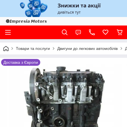
🔴𝙄𝙢𝙥𝙧𝙚𝙨𝙞𝙖 𝙈𝙤𝙩𝙤𝙧𝙨
Товари та послуги
Двигуни до легкових автомобілів
Д
Доставка з Європи