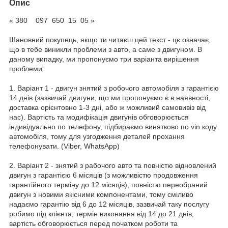
Опис
« 380 097 650 15 05 »
Шановний покупець, якщо ти читаєш цей текст - цє означає,
що в тебе виникли проблеми з авто, а саме з двигуном. В
даному випадку, ми пропонуємо три варіанта вирішення
проблеми:
1. Варіант 1 - двигун знятий з робочого автомобіля з гарантією
14 днів (зазвичай двигуни, що ми пропонуємо є в наявності,
доставка орієнтовно 1-3 дні, або ж можливий самовивіз від
нас). Вартість та модифікація двигунів обговорюється
індивідуально по телефону, підбираємо винятково по vin коду
автомобіля, тому для узгодження деталей прохання
телефонувати. (Viber, WhatsApp)
2. Варіант 2 - знятий з рабочого авто та повністю відновлений
двигун з гарантією 6 місяців (з можливістю продовження
гарантійного терміну до 12 місяців), повністю переобраний
двигун з новими якісними компонентами, тому сміливо
надаємо гарантію від 6 до 12 місяців, зазвичай таку послугу
робимо під клієнта, термін виконання від 14 до 21 днів,
вартість обговорюється перед початком роботи та