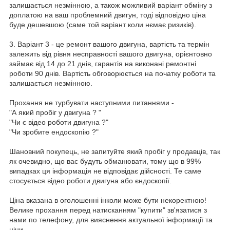
залишається незмінною, а також можливий варіант обміну з
доплатою на ваш проблемний двигун, тоді відповідно ціна
буде дешевшою (саме той варіант коли нємає ризиків).
3. Варіант 3 - це ремонт вашого двигуна, вартість та термін
залежить від рівня несправності вашого двигуна, орієнтовно
займає від 14 до 21 днів, гарантія на виконані ремонтні
роботи 90 днів. Вартість обговорюється на початку роботи та
залишається незмінною.
Прохання не турбувати наступними питаннями -
"А який пробіг у двигуна ? "
"Чи є відео роботи двигуна ?"
"Чи зробите ендоскопію ?"
Шановний покупець, не запитуйте який пробіг у продавців, так
як очевидно, що вас будуть обманювати, тому що в 99%
випадках ця інформація не відповідає дійсності. Те саме
стосується відео роботи двигуна або єндоскопії.
Ціна вказана в оголошенні інколи може бути некоректною!
Велике прохання перед натисканням "купити" зв'язатися з
нами по телефону, для вияснення актуальної інформації та
ціни.