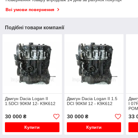
Всі умови повернення
Подібні товари компанії
Двигун Dacia Logan II
Двигун Dacia Logan II 1.5
Дви
1.5DCI 90KM 12- K9K612
DCI 90KM 12 - K9K612
I 07
POM
30 000
30 000
33 
₴
₴
Купити
Купити