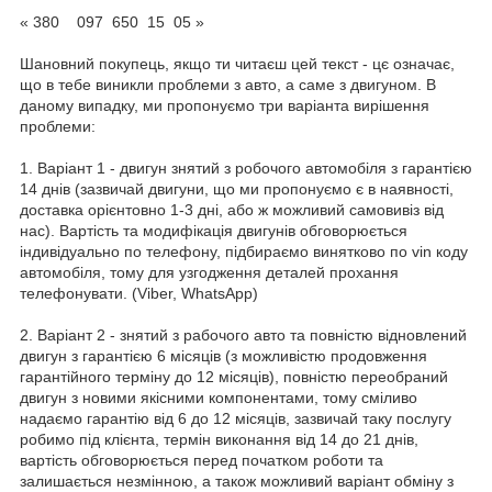
« 380 097 650 15 05 »
Шановний покупець, якщо ти читаєш цей текст - цє означає,
що в тебе виникли проблеми з авто, а саме з двигуном. В
даному випадку, ми пропонуємо три варіанта вирішення
проблеми:
1. Варіант 1 - двигун знятий з робочого автомобіля з гарантією
14 днів (зазвичай двигуни, що ми пропонуємо є в наявності,
доставка орієнтовно 1-3 дні, або ж можливий самовивіз від
нас). Вартість та модифікація двигунів обговорюється
індивідуально по телефону, підбираємо винятково по vin коду
автомобіля, тому для узгодження деталей прохання
телефонувати. (Viber, WhatsApp)
2. Варіант 2 - знятий з рабочого авто та повністю відновлений
двигун з гарантією 6 місяців (з можливістю продовження
гарантійного терміну до 12 місяців), повністю переобраний
двигун з новими якісними компонентами, тому сміливо
надаємо гарантію від 6 до 12 місяців, зазвичай таку послугу
робимо під клієнта, термін виконання від 14 до 21 днів,
вартість обговорюється перед початком роботи та
залишається незмінною, а також можливий варіант обміну з