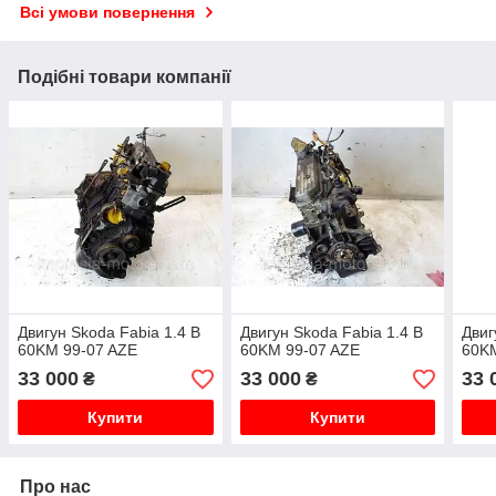
Всі умови повернення
Подібні товари компанії
Двигун Skoda Fabia 1.4 B
Двигун Skoda Fabia 1.4 B
Двиг
60KM 99-07 AZE
60KM 99-07 AZE
60K
33 000
33 000
33 
₴
₴
Купити
Купити
Про нас