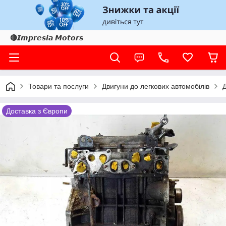
🔴𝙄𝙢𝙥𝙧𝙚𝙨𝙞𝙖 𝙈𝙤𝙩𝙤𝙧𝙨
Товари та послуги
Двигуни до легкових автомобілів
Доставка з Європи