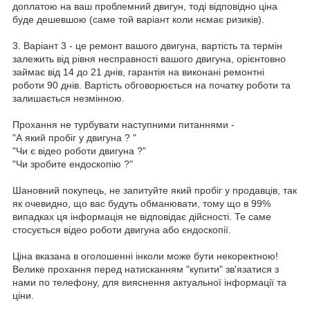
доплатою на ваш проблемний двигун, тоді відповідно ціна
буде дешевшою (саме той варіант коли нємає ризиків).
3. Варіант 3 - це ремонт вашого двигуна, вартість та термін
залежить від рівня несправності вашого двигуна, орієнтовно
займає від 14 до 21 днів, гарантія на виконані ремонтні
роботи 90 днів. Вартість обговорюється на початку роботи та
залишається незмінною.
Прохання не турбувати наступними питаннями -
"А який пробіг у двигуна ? "
"Чи є відео роботи двигуна ?"
"Чи зробите ендоскопію ?"
Шановний покупець, не запитуйте який пробіг у продавців, так
як очевидно, що вас будуть обманювати, тому що в 99%
випадках ця інформація не відповідає дійсності. Те саме
стосується відео роботи двигуна або єндоскопії.
Ціна вказана в оголошенні інколи може бути некоректною!
Велике прохання перед натисканням "купити" зв'язатися з
нами по телефону, для вияснення актуальної інформації та
ціни.