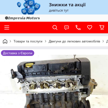
🔴𝙄𝙢𝙥𝙧𝙚𝙨𝙞𝙖 𝙈𝙤𝙩𝙤𝙧𝙨
Товари та послуги
Двигуни до легкових автомобілів
Доставка з Європи