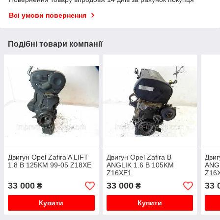
Всі умови повернення
Подібні товари компанії
Двигун Opel Zafira A LIFT
Двигун Opel Zafira B
Двиг
1.8 B 125KM 99-05 Z18XE
ANGLIK 1.6 B 105KM
ANGL
Z16XE1
Z16
33 000
33 000
33 
₴
₴
Купити
Купити