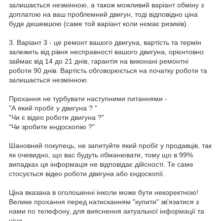
залишається незмінною, а також можливий варіант обміну з
доплатою на ваш проблемний двигун, тоді відповідно ціна
буде дешевшою (саме той варіант коли нємає ризиків).
3. Варіант 3 - це ремонт вашого двигуна, вартість та термін
залежить від рівня несправності вашого двигуна, орієнтовно
займає від 14 до 21 днів, гарантія на виконані ремонтні
роботи 90 днів. Вартість обговорюється на початку роботи та
залишається незмінною.
Прохання не турбувати наступними питаннями -
"А який пробіг у двигуна ? "
"Чи є відео роботи двигуна ?"
"Чи зробите ендоскопію ?"
Шановний покупець, не запитуйте який пробіг у продавців, так
як очевидно, що вас будуть обманювати, тому що в 99%
випадках ця інформація не відповідає дійсності. Те саме
стосується відео роботи двигуна або єндоскопії.
Ціна вказана в оголошенні інколи може бути некоректною!
Велике прохання перед натисканням "купити" зв'язатися з
нами по телефону, для вияснення актуальної інформації та
ціни.