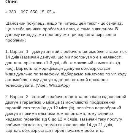
Опис
« 380 097 650 15 05 »
Шановний покупець, якщо ти читаєш цей текст - цє означає,
що в тебе виникли проблеми з авто, а саме з двигуном. В
даному випадку, ми пропонуємо три варіанта вирішення
проблеми:
1. Варіант 1 - двигун знятий з робочого автомобіля з гарантією
14 днів (зазвичай двигуни, що ми пропонуємо є в наявності,
доставка орієнтовно 1-3 дні, або ж можливий самовивіз від
нас). Вартість та модифікація двигунів обговорюється
індивідуально по телефону, підбираємо винятково по vin коду
автомобіля, тому для узгодження деталей прохання
телефонувати. (Viber, WhatsApp)
2. Варіант 2 - знятий з рабочого авто та повністю відновлений
двигун з гарантією 6 місяців (з можливістю продовження
гарантійного терміну до 12 місяців), повністю переобраний
двигун з новими якісними компонентами, тому сміливо
надаємо гарантію від 6 до 12 місяців, зазвичай таку послугу
робимо під клієнта, термін виконання від 14 до 21 днів,
вартість обговорюється перед початком роботи та