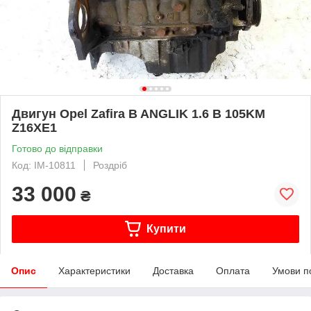
Двигун Opel Zafira B ANGLIK 1.6 B 105KM
Z16XE1
Готово до відправки
Код: IM-10811
Роздріб
33 000
₴
Купити
Опис
Характеристики
Доставка
Оплата
Умови п