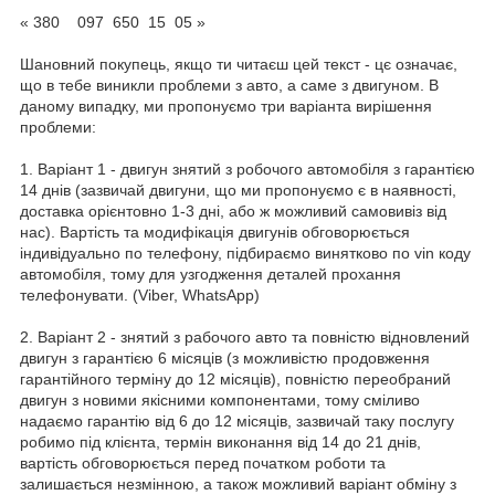
« 380 097 650 15 05 »
Шановний покупець, якщо ти читаєш цей текст - цє означає,
що в тебе виникли проблеми з авто, а саме з двигуном. В
даному випадку, ми пропонуємо три варіанта вирішення
проблеми:
1. Варіант 1 - двигун знятий з робочого автомобіля з гарантією
14 днів (зазвичай двигуни, що ми пропонуємо є в наявності,
доставка орієнтовно 1-3 дні, або ж можливий самовивіз від
нас). Вартість та модифікація двигунів обговорюється
індивідуально по телефону, підбираємо винятково по vin коду
автомобіля, тому для узгодження деталей прохання
телефонувати. (Viber, WhatsApp)
2. Варіант 2 - знятий з рабочого авто та повністю відновлений
двигун з гарантією 6 місяців (з можливістю продовження
гарантійного терміну до 12 місяців), повністю переобраний
двигун з новими якісними компонентами, тому сміливо
надаємо гарантію від 6 до 12 місяців, зазвичай таку послугу
робимо під клієнта, термін виконання від 14 до 21 днів,
вартість обговорюється перед початком роботи та
залишається незмінною, а також можливий варіант обміну з