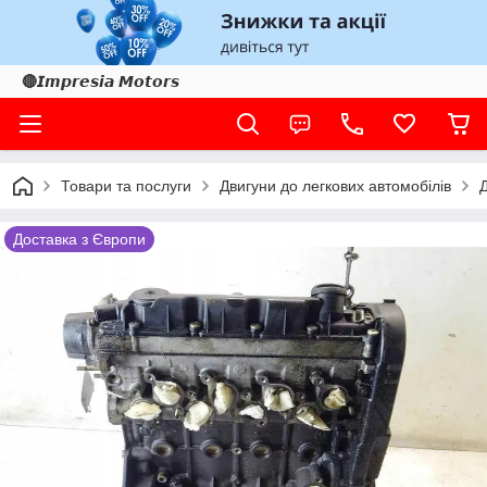
🔴𝙄𝙢𝙥𝙧𝙚𝙨𝙞𝙖 𝙈𝙤𝙩𝙤𝙧𝙨
Товари та послуги
Двигуни до легкових автомобілів
Доставка з Європи