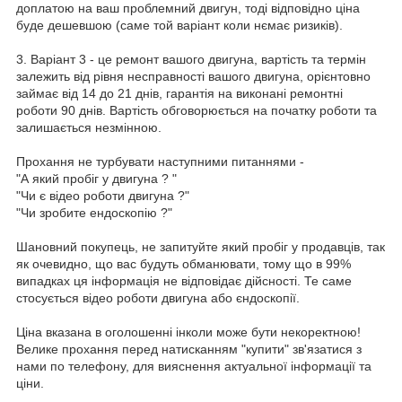
доплатою на ваш проблемний двигун, тоді відповідно ціна
буде дешевшою (саме той варіант коли нємає ризиків).
3. Варіант 3 - це ремонт вашого двигуна, вартість та термін
залежить від рівня несправності вашого двигуна, орієнтовно
займає від 14 до 21 днів, гарантія на виконані ремонтні
роботи 90 днів. Вартість обговорюється на початку роботи та
залишається незмінною.
Прохання не турбувати наступними питаннями -
"А який пробіг у двигуна ? "
"Чи є відео роботи двигуна ?"
"Чи зробите ендоскопію ?"
Шановний покупець, не запитуйте який пробіг у продавців, так
як очевидно, що вас будуть обманювати, тому що в 99%
випадках ця інформація не відповідає дійсності. Те саме
стосується відео роботи двигуна або єндоскопії.
Ціна вказана в оголошенні інколи може бути некоректною!
Велике прохання перед натисканням "купити" зв'язатися з
нами по телефону, для вияснення актуальної інформації та
ціни.