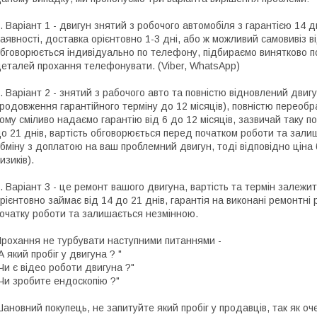
. Варіант 1 - двигун знятий з робочого автомобіля з гарантією 14 
аявності, доставка орієнтовно 1-3 дні, або ж можливий самовивіз ві
бговорюється індивідуально по телефону, підбираємо винятково по
еталей прохання телефонувати. (Viber, WhatsApp)
. Варіант 2 - знятий з рабочого авто та повністю відновлений двигу
родовження гарантійного терміну до 12 місяців), повністю переоб
ому сміливо надаємо гарантію від 6 до 12 місяців, зазвичай таку по
о 21 днів, вартість обговорюється перед початком роботи та зали
бміну з доплатою на ваш проблемний двигун, тоді відповідно цін
изиків).
. Варіант 3 - це ремонт вашого двигуна, вартість та термін залежит
рієнтовно займає від 14 до 21 днів, гарантія на виконані ремонтні
очатку роботи та залишається незмінною.
рохання не турбувати наступними питаннями -
А який пробіг у двигуна ? "
Чи є відео роботи двигуна ?"
Чи зробите ендоскопію ?"
ановний покупець, не запитуйте який пробіг у продавців, так як о