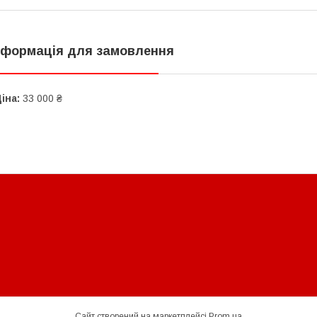
нформація для замовлення
іна:
33 000 ₴
Сайт створений на маркетплейсі
Prom.ua