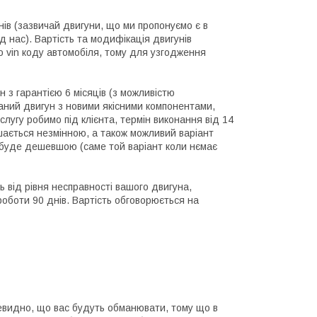
днів (зазвичай двигуни, що ми пропонуємо є в
д нас). Вартість та модифікація двигунів
 vin коду автомобіля, тому для узгодження
н з гарантією 6 місяців (з можливістю
раний двигун з новими якісними компонентами,
слугу робимо під клієнта, термін виконання від 14
шається незмінною, а також можливий варіант
а буде дешевшою (саме той варіант коли нємає
ь від рівня несправності вашого двигуна,
 роботи 90 днів. Вартість обговорюється на
чевидно, що вас будуть обманювати, тому що в