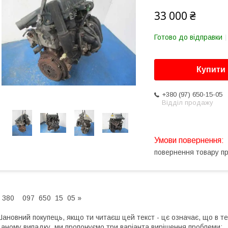
33 000 ₴
Готово до відправки
Купити
+380 (97) 650-15-05
Відділ продажу
повернення товару п
 380 097 650 15 05 »
ановний покупець, якщо ти читаєш цей текст - цє означає, що в те
аному випадку, ми пропонуємо три варіанта вирішення проблеми: