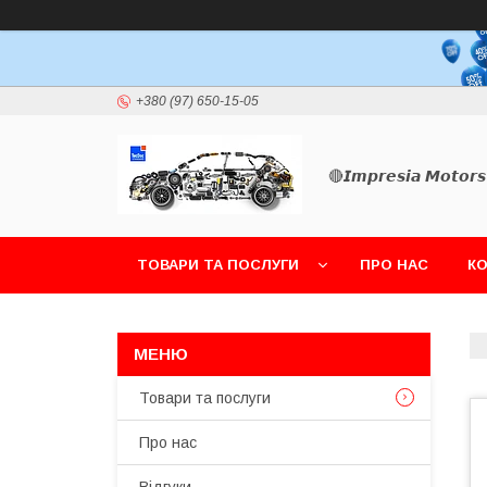
+380 (97) 650-15-05
🔴𝙄𝙢𝙥𝙧𝙚𝙨𝙞𝙖 𝙈𝙤𝙩𝙤𝙧𝙨
ТОВАРИ ТА ПОСЛУГИ
ПРО НАС
К
Товари та послуги
Про нас