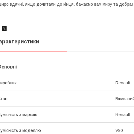
иро вдячні, якщо дочитали до кінця, бажаємо вам миру та добра!
арактеристики
Основні
иробник
Renault
Стан
Вживани
умісність з маркою
Renault
умісність з моделлю
V90