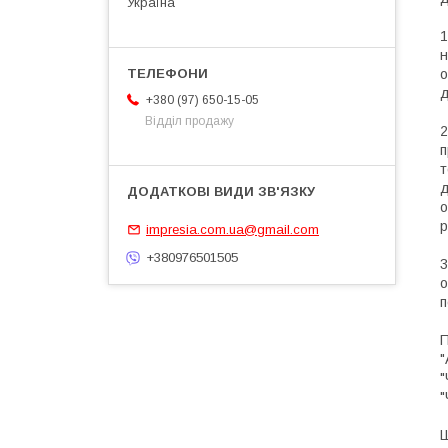
Україна
1
н
о
д
+380 (97) 650-15-05
Відділ продажу
2
п
т
д
о
р
impresia.com.ua@gmail.com
+380976501505
3
о
п
П
"
"
"
Ш