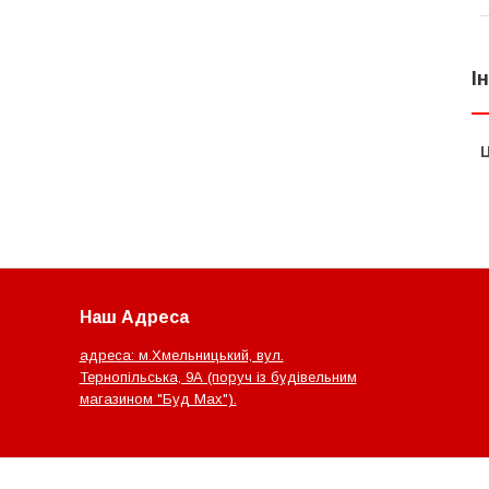
І
Ц
Наш Адреса
адреса: м.Хмельницький, вул.
Тернопільська, 9А (поруч із будівельним
магазином "Буд Мах").