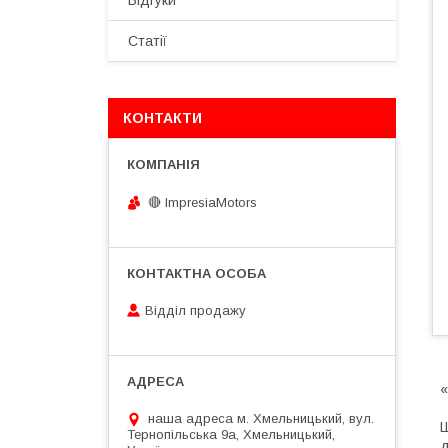
Відгуки
Статії
КОНТАКТИ
🔴 ImpresiaMotors
Відділ продажу
«
наша адреса м. Хмельницький, вул.
Ш
Тернопільська 9а, Хмельницький,
д