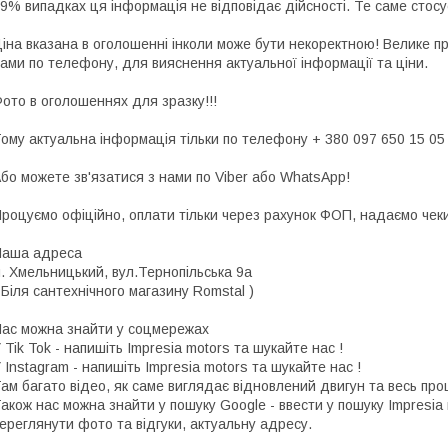
9% випадках ця інформація не відповідає дійсності. Те саме стосу
іна вказана в оголошенні інколи може бути некоректною! Велике п
ами по телефону, для вияснення актуальної інформації та ціни.
ото в оголошеннях для зразку!!!
ому актуальна інформація тільки по телефону + 380 097 650 15 05
бо можете зв'язатися з нами по Viber або WhatsApp!
роцуємо офіційно, оплати тільки через рахунок ФОП, надаємо чеки 
Наша адреса
. Хмельницький, вул.Тернопільська 9а
 Біля сантехнічного магазину Romstal )
ас можна знайти у соцмережах
 Tik Tok - напишіть Impresia motors та шукайте нас !
 Instagram - напишіть Impresia motors та шукайте нас !
ам багато відео, як саме виглядає відновлений двигун та весь про
акож нас можна знайти у пошуку Google - ввести у пошуку Impresia
ереглянути фото та відгуки, актуальну адресу.