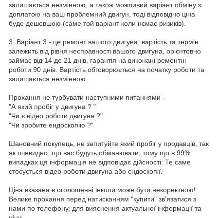
залишається незмінною, а також можливий варіант обміну з
доплатою на ваш проблемний двигун, тоді відповідно ціна
буде дешевшою (саме той варіант коли нємає ризиків).
3. Варіант 3 - це ремонт вашого двигуна, вартість та термін
залежить від рівня несправності вашого двигуна, орієнтовно
займає від 14 до 21 днів, гарантія на виконані ремонтні
роботи 90 днів. Вартість обговорюється на початку роботи та
залишається незмінною.
Прохання не турбувати наступними питаннями -
"А який пробіг у двигуна ? "
"Чи є відео роботи двигуна ?"
"Чи зробите ендоскопію ?"
Шановний покупець, не запитуйте який пробіг у продавців, так
як очевидно, що вас будуть обманювати, тому що в 99%
випадках ця інформація не відповідає дійсності. Те саме
стосується відео роботи двигуна або єндоскопії.
Ціна вказана в оголошенні інколи може бути некоректною!
Велике прохання перед натисканням "купити" зв'язатися з
нами по телефону, для вияснення актуальної інформації та
ціни.