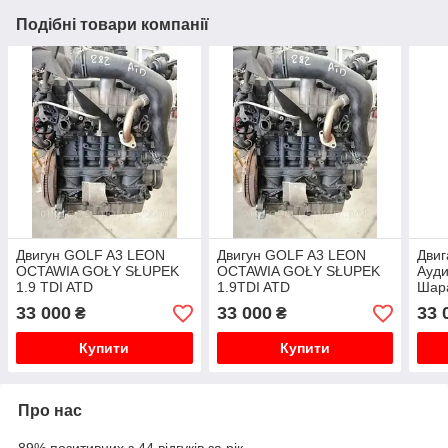
Подібні товари компанії
Двигун GOLF A3 LEON
Двигун GOLF A3 LEON
Двиг
OCTAWIA GOŁY SŁUPEK
OCTAWIA GOŁY SŁUPEK
Ауди
1.9 TDI ATD
1.9TDI ATD
Шара
33 000
33 000
33 
₴
₴
Купити
Купити
Про нас