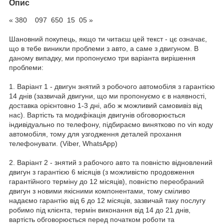
Опис
« 380 097 650 15 05 »
Шановний покупець, якщо ти читаєш цей текст - цє означає,
що в тебе виникли проблеми з авто, а саме з двигуном. В
даному випадку, ми пропонуємо три варіанта вирішення
проблеми:
1. Варіант 1 - двигун знятий з робочого автомобіля з гарантією
14 днів (зазвичай двигуни, що ми пропонуємо є в наявності,
доставка орієнтовно 1-3 дні, або ж можливий самовивіз від
нас). Вартість та модифікація двигунів обговорюється
індивідуально по телефону, підбираємо винятково по vin коду
автомобіля, тому для узгодження деталей прохання
телефонувати. (Viber, WhatsApp)
2. Варіант 2 - знятий з рабочого авто та повністю відновлений
двигун з гарантією 6 місяців (з можливістю продовження
гарантійного терміну до 12 місяців), повністю переобраний
двигун з новими якісними компонентами, тому сміливо
надаємо гарантію від 6 до 12 місяців, зазвичай таку послугу
робимо під клієнта, термін виконання від 14 до 21 днів,
вартість обговорюється перед початком роботи та