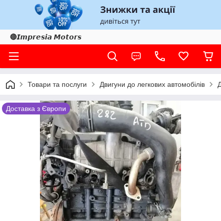
🔴𝙄𝙢𝙥𝙧𝙚𝙨𝙞𝙖 𝙈𝙤𝙩𝙤𝙧𝙨
Товари та послуги
Двигуни до легкових автомобілів
Доставка з Європи