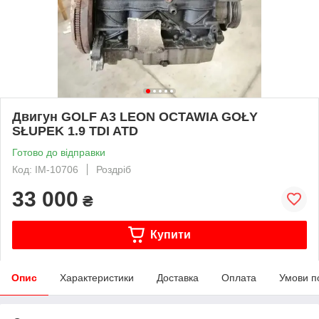
Двигун GOLF A3 LEON OCTAWIA GOŁY
SŁUPEK 1.9 TDI ATD
Готово до відправки
Код: IM-10706
Роздріб
33 000
₴
Купити
Опис
Характеристики
Доставка
Оплата
Умови п