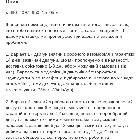
Опис
« 380 097 650 15 05 »
Шановний покупець, якщо ти читаєш цей текст - цє означає,
що в тебе виникли проблеми з авто, а саме з двигуном. В
даному випадку, ми пропонуємо три варіанта вирішення
проблеми:
1. Варіант 1 - двигун знятий з робочого автомобіля з гарантією
14 днів (зазвичай двигуни, що ми пропонуємо є в наявності,
доставка орієнтовно 1-3 дні, або ж можливий самовивіз від
нас). Вартість та модифікація двигунів обговорюється
індивідуально по телефону, підбираємо винятково по vin коду
автомобіля, тому для узгодження деталей прохання
телефонувати. (Viber, WhatsApp)
2. Варіант 2 - знятий з рабочого авто та повністю відновлений
двигун з гарантією 6 місяців (з можливістю продовження
гарантійного терміну до 12 місяців), повністю переобраний
двигун з новими якісними компонентами, тому сміливо
надаємо гарантію від 6 до 12 місяців, зазвичай таку послугу
робимо під клієнта, термін виконання від 14 до 21 днів,
вартість обговорюється перед початком роботи та