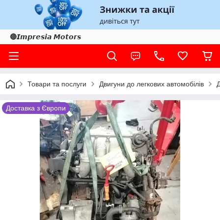
🔴𝙄𝙢𝙥𝙧𝙚𝙨𝙞𝙖 𝙈𝙤𝙩𝙤𝙧𝙨
Товари та послуги
Двигуни до легкових автомобілів
Доставка з Європи