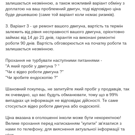
залишається незмінною, а також можливий варіант обміну з
доплатою на ваш проблемний двигун, тоді відповідно ціна
буде дешевшою (саме той варіант коли нємає ризиків).
3. Варіант 3 - це ремонт вашого двигуна, вартість та термін
залежить від рівня несправності вашого двигуна, орієнтовно
займає від 14 до 21 днів, гарантія на виконані ремонтні
роботи 90 днів. Вартість обговорюється на початку роботи та
залишається незмінною.
Прохання не турбувати наступними питаннями -
"А який пробіг у двигуна ? "
"Чи є відео роботи двигуна ?"
"Чи зробите ендоскопію ?"
Шановний покупець, не запитуйте який пробіг у продавців, так
як очевидно, що вас будуть обманювати, тому що в 99%
випадках ця інформація не відповідає дійсності. Те саме
стосується відео роботи двигуна або єндоскопії.
Ціна вказана в оголошенні інколи може бути некоректною!
Велике прохання перед натисканням "купити" зв'язатися з
нами по телефону, для вияснення актуальної інформації та
ціни.