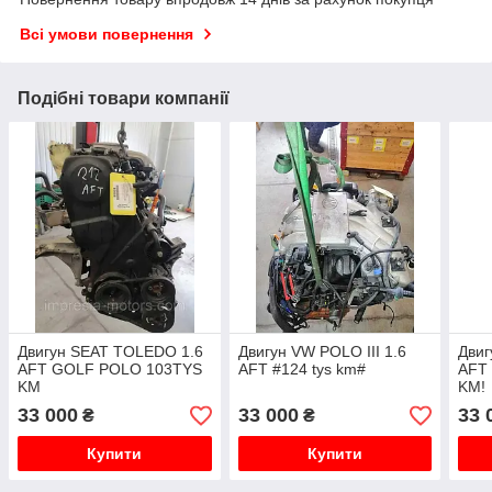
Всі умови повернення
Подібні товари компанії
Двигун SEAT TOLEDO 1.6
Двигун VW POLO III 1.6
Двиг
AFT GOLF POLO 103TYS
AFT #124 tys km#
AFT
KM
KM!
33 000
33 000
33 
₴
₴
Купити
Купити