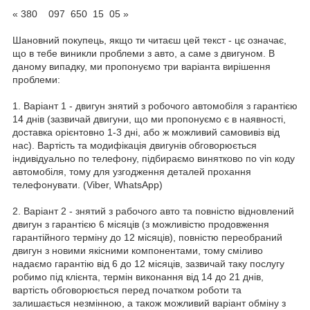
« 380 097 650 15 05 »
Шановний покупець, якщо ти читаєш цей текст - цє означає,
що в тебе виникли проблеми з авто, а саме з двигуном. В
даному випадку, ми пропонуємо три варіанта вирішення
проблеми:
1. Варіант 1 - двигун знятий з робочого автомобіля з гарантією
14 днів (зазвичай двигуни, що ми пропонуємо є в наявності,
доставка орієнтовно 1-3 дні, або ж можливий самовивіз від
нас). Вартість та модифікація двигунів обговорюється
індивідуально по телефону, підбираємо винятково по vin коду
автомобіля, тому для узгодження деталей прохання
телефонувати. (Viber, WhatsApp)
2. Варіант 2 - знятий з рабочого авто та повністю відновлений
двигун з гарантією 6 місяців (з можливістю продовження
гарантійного терміну до 12 місяців), повністю переобраний
двигун з новими якісними компонентами, тому сміливо
надаємо гарантію від 6 до 12 місяців, зазвичай таку послугу
робимо під клієнта, термін виконання від 14 до 21 днів,
вартість обговорюється перед початком роботи та
залишається незмінною, а також можливий варіант обміну з