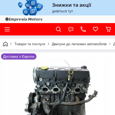
🔴𝙄𝙢𝙥𝙧𝙚𝙨𝙞𝙖 𝙈𝙤𝙩𝙤𝙧𝙨
Товари та послуги
Двигуни до легкових автомобілів
Доставка з Європи