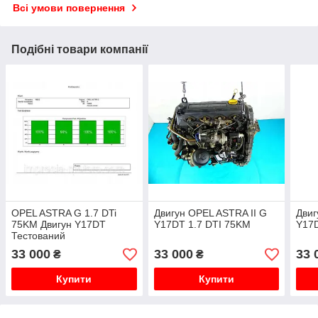
Всі умови повернення
Подібні товари компанії
OPEL ASTRA G 1.7 DTi
Двигун OPEL ASTRA II G
Двиг
75KM Двигун Y17DT
Y17DT 1.7 DTI 75KM
Y17D
Тестований
33 000
33 000
33 
₴
₴
Купити
Купити