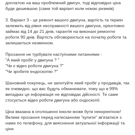
доплатою на ваш проблемний двигун, тоді відповідно ціна
буде дешевшою (саме той варіант коли нємає ризиків).
3. Варіант 3 - це ремонт вашого двигуна, вартість та термін
залежить від рівня несправності вашого двигуна, орієнтовно
займає від 14 до 21 днів, гарантія на виконані ремонтні
роботи 90 днів. Вартість обговорюється на початку роботи та
залишається незмінною.
Прохання не турбувати наступними питаннями -
"А який пробіг у двигуна ? "
"Чи є відео роботи двигуна ?"
"Чи зробите ендоскопію ?"
Шановний покупець, не запитуйте який пробіг у продавців, так
як очевидно, що вас будуть обманювати, тому що в 99%
випадках ця інформація не відповідає дійсності. Те саме
стосується відео роботи двигуна або єндоскопії.
Ціна вказана в оголошенні інколи може бути некоректною!
Велике прохання перед натисканням "купити" зв'язатися з
нами по телефону, для вияснення актуальної інформації та
ціни.