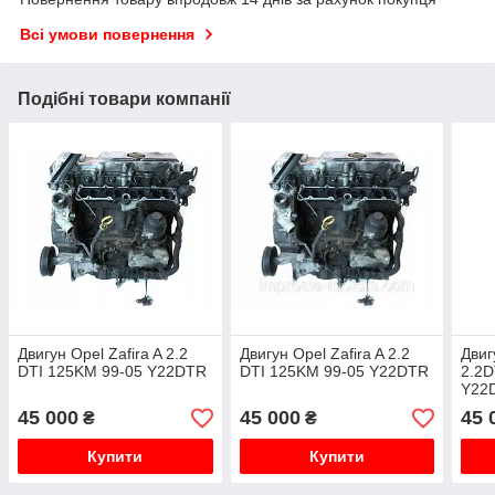
Всі умови повернення
Подібні товари компанії
Двигун Opel Zafira A 2.2
Двигун Opel Zafira A 2.2
Двиг
DTI 125KM 99-05 Y22DTR
DTI 125KM 99-05 Y22DTR
2.2D
Y22
45 000
45 000
45 
₴
₴
Купити
Купити