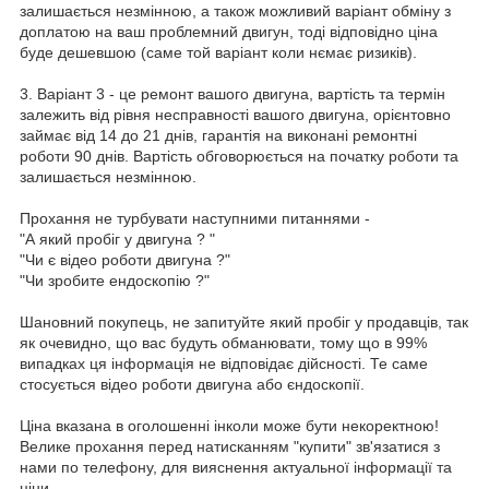
залишається незмінною, а також можливий варіант обміну з
доплатою на ваш проблемний двигун, тоді відповідно ціна
буде дешевшою (саме той варіант коли нємає ризиків).
3. Варіант 3 - це ремонт вашого двигуна, вартість та термін
залежить від рівня несправності вашого двигуна, орієнтовно
займає від 14 до 21 днів, гарантія на виконані ремонтні
роботи 90 днів. Вартість обговорюється на початку роботи та
залишається незмінною.
Прохання не турбувати наступними питаннями -
"А який пробіг у двигуна ? "
"Чи є відео роботи двигуна ?"
"Чи зробите ендоскопію ?"
Шановний покупець, не запитуйте який пробіг у продавців, так
як очевидно, що вас будуть обманювати, тому що в 99%
випадках ця інформація не відповідає дійсності. Те саме
стосується відео роботи двигуна або єндоскопії.
Ціна вказана в оголошенні інколи може бути некоректною!
Велике прохання перед натисканням "купити" зв'язатися з
нами по телефону, для вияснення актуальної інформації та
ціни.