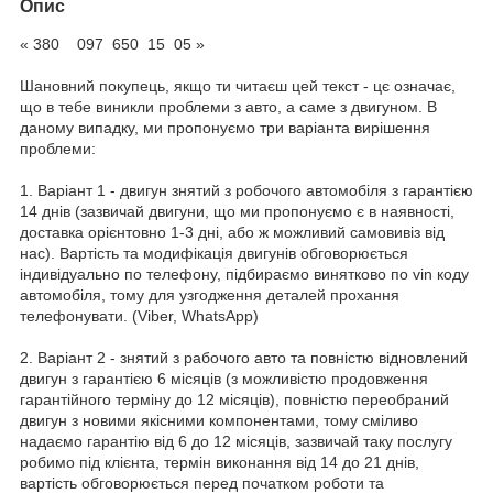
Опис
« 380 097 650 15 05 »
Шановний покупець, якщо ти читаєш цей текст - цє означає,
що в тебе виникли проблеми з авто, а саме з двигуном. В
даному випадку, ми пропонуємо три варіанта вирішення
проблеми:
1. Варіант 1 - двигун знятий з робочого автомобіля з гарантією
14 днів (зазвичай двигуни, що ми пропонуємо є в наявності,
доставка орієнтовно 1-3 дні, або ж можливий самовивіз від
нас). Вартість та модифікація двигунів обговорюється
індивідуально по телефону, підбираємо винятково по vin коду
автомобіля, тому для узгодження деталей прохання
телефонувати. (Viber, WhatsApp)
2. Варіант 2 - знятий з рабочого авто та повністю відновлений
двигун з гарантією 6 місяців (з можливістю продовження
гарантійного терміну до 12 місяців), повністю переобраний
двигун з новими якісними компонентами, тому сміливо
надаємо гарантію від 6 до 12 місяців, зазвичай таку послугу
робимо під клієнта, термін виконання від 14 до 21 днів,
вартість обговорюється перед початком роботи та