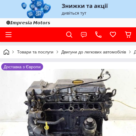
🔴𝙄𝙢𝙥𝙧𝙚𝙨𝙞𝙖 𝙈𝙤𝙩𝙤𝙧𝙨
Товари та послуги
Двигуни до легкових автомобілів
Доставка з Європи