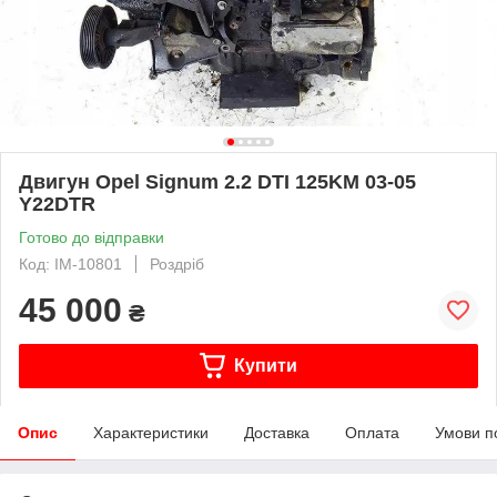
Двигун Opel Signum 2.2 DTI 125KM 03-05
Y22DTR
Готово до відправки
Код: IM-10801
Роздріб
45 000
₴
Купити
Опис
Характеристики
Доставка
Оплата
Умови п