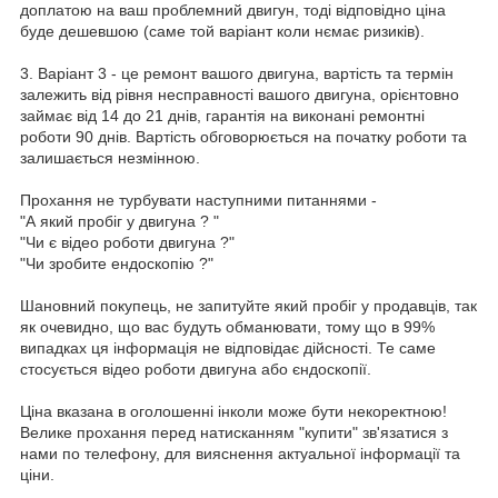
доплатою на ваш проблемний двигун, тоді відповідно ціна
буде дешевшою (саме той варіант коли нємає ризиків).
3. Варіант 3 - це ремонт вашого двигуна, вартість та термін
залежить від рівня несправності вашого двигуна, орієнтовно
займає від 14 до 21 днів, гарантія на виконані ремонтні
роботи 90 днів. Вартість обговорюється на початку роботи та
залишається незмінною.
Прохання не турбувати наступними питаннями -
"А який пробіг у двигуна ? "
"Чи є відео роботи двигуна ?"
"Чи зробите ендоскопію ?"
Шановний покупець, не запитуйте який пробіг у продавців, так
як очевидно, що вас будуть обманювати, тому що в 99%
випадках ця інформація не відповідає дійсності. Те саме
стосується відео роботи двигуна або єндоскопії.
Ціна вказана в оголошенні інколи може бути некоректною!
Велике прохання перед натисканням "купити" зв'язатися з
нами по телефону, для вияснення актуальної інформації та
ціни.