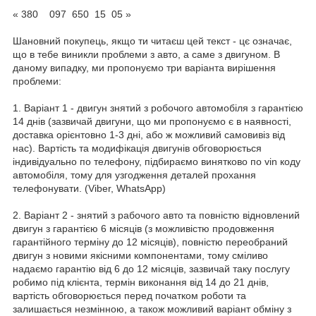
« 380 097 650 15 05 »
Шановний покупець, якщо ти читаєш цей текст - цє означає,
що в тебе виникли проблеми з авто, а саме з двигуном. В
даному випадку, ми пропонуємо три варіанта вирішення
проблеми:
1. Варіант 1 - двигун знятий з робочого автомобіля з гарантією
14 днів (зазвичай двигуни, що ми пропонуємо є в наявності,
доставка орієнтовно 1-3 дні, або ж можливий самовивіз від
нас). Вартість та модифікація двигунів обговорюється
індивідуально по телефону, підбираємо винятково по vin коду
автомобіля, тому для узгодження деталей прохання
телефонувати. (Viber, WhatsApp)
2. Варіант 2 - знятий з рабочого авто та повністю відновлений
двигун з гарантією 6 місяців (з можливістю продовження
гарантійного терміну до 12 місяців), повністю переобраний
двигун з новими якісними компонентами, тому сміливо
надаємо гарантію від 6 до 12 місяців, зазвичай таку послугу
робимо під клієнта, термін виконання від 14 до 21 днів,
вартість обговорюється перед початком роботи та
залишається незмінною, а також можливий варіант обміну з