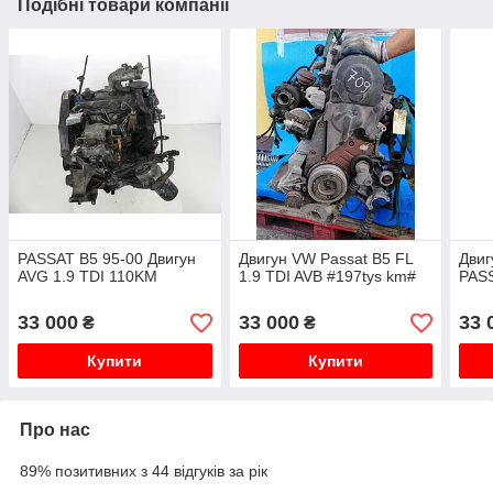
Подібні товари компанії
PASSAT B5 95-00 Двигун
Двигун VW Passat B5 FL
Двиг
AVG 1.9 TDI 110KM
1.9 TDI AVB #197tys km#
PAS
33 000
33 000
33 
₴
₴
Купити
Купити
Про нас
89% позитивних з 44 відгуків за рік