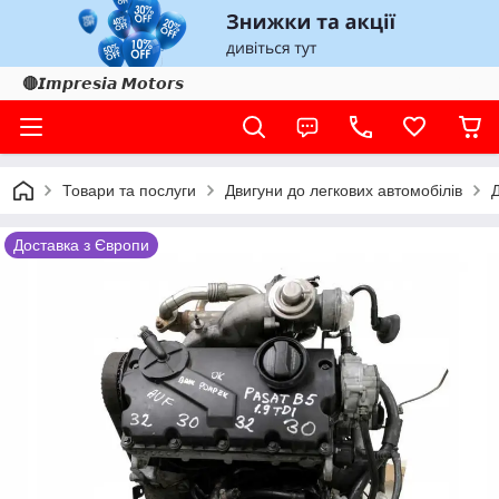
🔴𝙄𝙢𝙥𝙧𝙚𝙨𝙞𝙖 𝙈𝙤𝙩𝙤𝙧𝙨
Товари та послуги
Двигуни до легкових автомобілів
Доставка з Європи