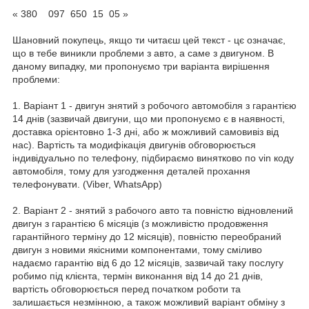
« 380 097 650 15 05 »
Шановний покупець, якщо ти читаєш цей текст - цє означає,
що в тебе виникли проблеми з авто, а саме з двигуном. В
даному випадку, ми пропонуємо три варіанта вирішення
проблеми:
1. Варіант 1 - двигун знятий з робочого автомобіля з гарантією
14 днів (зазвичай двигуни, що ми пропонуємо є в наявності,
доставка орієнтовно 1-3 дні, або ж можливий самовивіз від
нас). Вартість та модифікація двигунів обговорюється
індивідуально по телефону, підбираємо винятково по vin коду
автомобіля, тому для узгодження деталей прохання
телефонувати. (Viber, WhatsApp)
2. Варіант 2 - знятий з рабочого авто та повністю відновлений
двигун з гарантією 6 місяців (з можливістю продовження
гарантійного терміну до 12 місяців), повністю переобраний
двигун з новими якісними компонентами, тому сміливо
надаємо гарантію від 6 до 12 місяців, зазвичай таку послугу
робимо під клієнта, термін виконання від 14 до 21 днів,
вартість обговорюється перед початком роботи та
залишається незмінною, а також можливий варіант обміну з