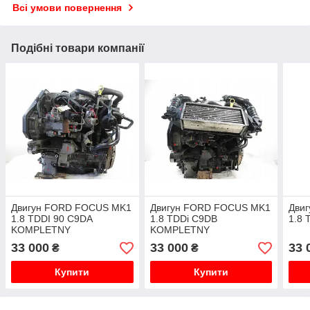
Всі умови повернення
Подібні товари компанії
Двигун FORD FOCUS MK1
Двигун FORD FOCUS MK1
Дви
1.8 TDDI 90 C9DA
1.8 TDDi C9DB
1.8 
KOMPLETNY
KOMPLETNY
33 000
33 000
33 
₴
₴
Купити
Купити