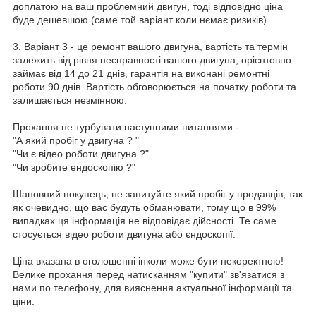
доплатою на ваш проблемний двигун, тоді відповідно ціна
буде дешевшою (саме той варіант коли нємає ризиків).
3. Варіант 3 - це ремонт вашого двигуна, вартість та термін
залежить від рівня несправності вашого двигуна, орієнтовно
займає від 14 до 21 днів, гарантія на виконані ремонтні
роботи 90 днів. Вартість обговорюється на початку роботи та
залишається незмінною.
Прохання не турбувати наступними питаннями -
"А який пробіг у двигуна ? "
"Чи є відео роботи двигуна ?"
"Чи зробите ендоскопію ?"
Шановний покупець, не запитуйте який пробіг у продавців, так
як очевидно, що вас будуть обманювати, тому що в 99%
випадках ця інформація не відповідає дійсності. Те саме
стосується відео роботи двигуна або єндоскопії.
Ціна вказана в оголошенні інколи може бути некоректною!
Велике прохання перед натисканням "купити" зв'язатися з
нами по телефону, для вияснення актуальної інформації та
ціни.