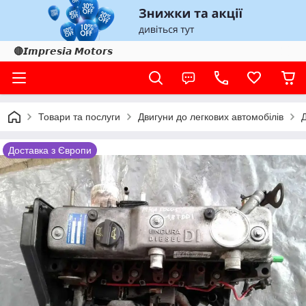
🔴𝙄𝙢𝙥𝙧𝙚𝙨𝙞𝙖 𝙈𝙤𝙩𝙤𝙧𝙨
Товари та послуги
Двигуни до легкових автомобілів
Доставка з Європи