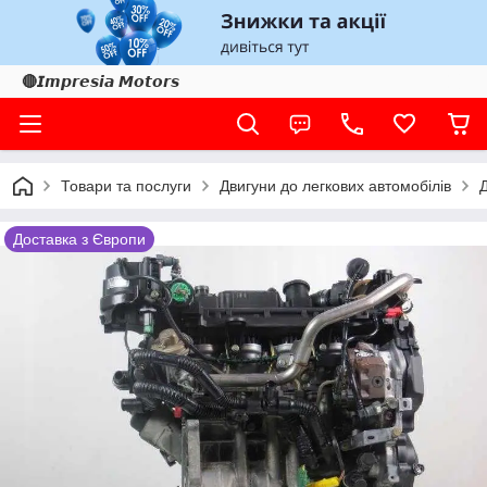
🔴𝙄𝙢𝙥𝙧𝙚𝙨𝙞𝙖 𝙈𝙤𝙩𝙤𝙧𝙨
Товари та послуги
Двигуни до легкових автомобілів
Доставка з Європи