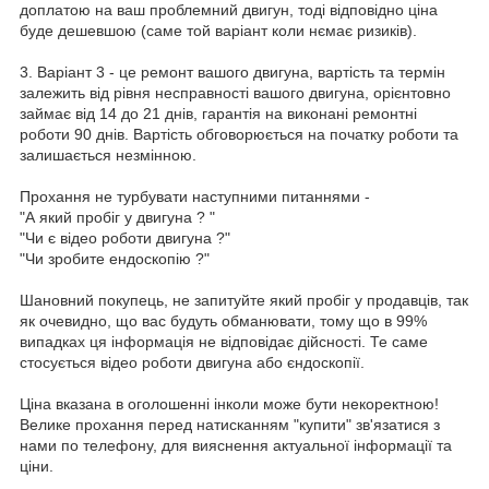
доплатою на ваш проблемний двигун, тоді відповідно ціна
буде дешевшою (саме той варіант коли нємає ризиків).
3. Варіант 3 - це ремонт вашого двигуна, вартість та термін
залежить від рівня несправності вашого двигуна, орієнтовно
займає від 14 до 21 днів, гарантія на виконані ремонтні
роботи 90 днів. Вартість обговорюється на початку роботи та
залишається незмінною.
Прохання не турбувати наступними питаннями -
"А який пробіг у двигуна ? "
"Чи є відео роботи двигуна ?"
"Чи зробите ендоскопію ?"
Шановний покупець, не запитуйте який пробіг у продавців, так
як очевидно, що вас будуть обманювати, тому що в 99%
випадках ця інформація не відповідає дійсності. Те саме
стосується відео роботи двигуна або єндоскопії.
Ціна вказана в оголошенні інколи може бути некоректною!
Велике прохання перед натисканням "купити" зв'язатися з
нами по телефону, для вияснення актуальної інформації та
ціни.