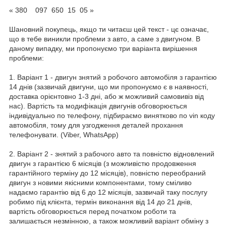
« 380 097 650 15 05 »
Шановний покупець, якщо ти читаєш цей текст - цє означає,
що в тебе виникли проблеми з авто, а саме з двигуном. В
даному випадку, ми пропонуємо три варіанта вирішення
проблеми:
1. Варіант 1 - двигун знятий з робочого автомобіля з гарантією
14 днів (зазвичай двигуни, що ми пропонуємо є в наявності,
доставка орієнтовно 1-3 дні, або ж можливий самовивіз від
нас). Вартість та модифікація двигунів обговорюється
індивідуально по телефону, підбираємо винятково по vin коду
автомобіля, тому для узгодження деталей прохання
телефонувати. (Viber, WhatsApp)
2. Варіант 2 - знятий з рабочого авто та повністю відновлений
двигун з гарантією 6 місяців (з можливістю продовження
гарантійного терміну до 12 місяців), повністю переобраний
двигун з новими якісними компонентами, тому сміливо
надаємо гарантію від 6 до 12 місяців, зазвичай таку послугу
робимо під клієнта, термін виконання від 14 до 21 днів,
вартість обговорюється перед початком роботи та
залишається незмінною, а також можливий варіант обміну з