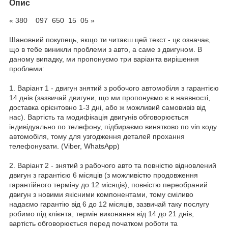
Опис
« 380 097 650 15 05 »
Шановний покупець, якщо ти читаєш цей текст - цє означає,
що в тебе виникли проблеми з авто, а саме з двигуном. В
даному випадку, ми пропонуємо три варіанта вирішення
проблеми:
1. Варіант 1 - двигун знятий з робочого автомобіля з гарантією
14 днів (зазвичай двигуни, що ми пропонуємо є в наявності,
доставка орієнтовно 1-3 дні, або ж можливий самовивіз від
нас). Вартість та модифікація двигунів обговорюється
індивідуально по телефону, підбираємо винятково по vin коду
автомобіля, тому для узгодження деталей прохання
телефонувати. (Viber, WhatsApp)
2. Варіант 2 - знятий з рабочого авто та повністю відновлений
двигун з гарантією 6 місяців (з можливістю продовження
гарантійного терміну до 12 місяців), повністю переобраний
двигун з новими якісними компонентами, тому сміливо
надаємо гарантію від 6 до 12 місяців, зазвичай таку послугу
робимо під клієнта, термін виконання від 14 до 21 днів,
вартість обговорюється перед початком роботи та