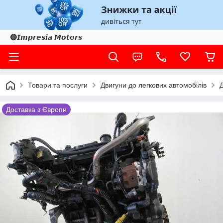
🔴𝙄𝙢𝙥𝙧𝙚𝙨𝙞𝙖 𝙈𝙤𝙩𝙤𝙧𝙨
Товари та послуги
Двигуни до легкових автомобілів
Доставка з Європи