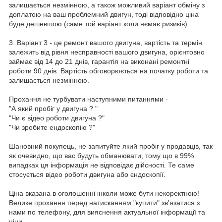
залишається незмінною, а також можливий варіант обміну з
доплатою на ваш проблемний двигун, тоді відповідно ціна
буде дешевшою (саме той варіант коли нємає ризиків).
3. Варіант 3 - це ремонт вашого двигуна, вартість та термін
залежить від рівня несправності вашого двигуна, орієнтовно
займає від 14 до 21 днів, гарантія на виконані ремонтні
роботи 90 днів. Вартість обговорюється на початку роботи та
залишається незмінною.
Прохання не турбувати наступними питаннями -
"А який пробіг у двигуна ? "
"Чи є відео роботи двигуна ?"
"Чи зробите ендоскопію ?"
Шановний покупець, не запитуйте який пробіг у продавців, так
як очевидно, що вас будуть обманювати, тому що в 99%
випадках ця інформація не відповідає дійсності. Те саме
стосується відео роботи двигуна або єндоскопії.
Ціна вказана в оголошенні інколи може бути некоректною!
Велике прохання перед натисканням "купити" зв'язатися з
нами по телефону, для вияснення актуальної інформації та
ціни.