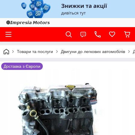
🔴𝙄𝙢𝙥𝙧𝙚𝙨𝙞𝙖 𝙈𝙤𝙩𝙤𝙧𝙨
Товари та послуги
Двигуни до легкових автомобілів
Д
Доставка з Європи