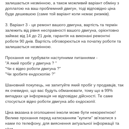
залишається незмінною, а також можливий варіант обміну з
доплатою на ваш проблемний двигун, тоді відповідно ціна
буде дешевшою (саме той варіант коли нємає ризиків).
3. Варіант 3 - це ремонт вашого двигуна, вартість та термін
залежить від рівня несправності вашого двигуна, орієнтовно
займає від 14 до 21 днів, гарантія на виконані ремонтні
роботи 90 днів. Вартість обговорюється на початку роботи та
залишається незмінною.
Прохання не турбувати наступними питаннями -
"А який пробіг у двигуна ? "
"Чи є відео роботи двигуна ?"
"Чи зробите ендоскопію ?"
Шановний покупець, не запитуйте який пробіг у продавців, так
як очевидно, що вас будуть обманювати, тому що в 99%
випадках ця інформація не відповідає дійсності. Те саме
стосується відео роботи двигуна або єндоскопії.
Ціна вказана в оголошенні інколи може бути некоректною!
Велике прохання перед натисканням "купити" зв'язатися з
нами по телефону, для вияснення актуальної інформації та
ціни.