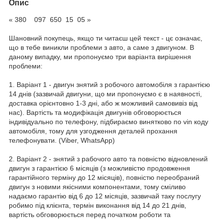
Опис
« 380 097 650 15 05 »
Шановний покупець, якщо ти читаєш цей текст - цє означає,
що в тебе виникли проблеми з авто, а саме з двигуном. В
даному випадку, ми пропонуємо три варіанта вирішення
проблеми:
1. Варіант 1 - двигун знятий з робочого автомобіля з гарантією
14 днів (зазвичай двигуни, що ми пропонуємо є в наявності,
доставка орієнтовно 1-3 дні, або ж можливий самовивіз від
нас). Вартість та модифікація двигунів обговорюється
індивідуально по телефону, підбираємо винятково по vin коду
автомобіля, тому для узгодження деталей прохання
телефонувати. (Viber, WhatsApp)
2. Варіант 2 - знятий з рабочого авто та повністю відновлений
двигун з гарантією 6 місяців (з можливістю продовження
гарантійного терміну до 12 місяців), повністю переобраний
двигун з новими якісними компонентами, тому сміливо
надаємо гарантію від 6 до 12 місяців, зазвичай таку послугу
робимо під клієнта, термін виконання від 14 до 21 днів,
вартість обговорюється перед початком роботи та