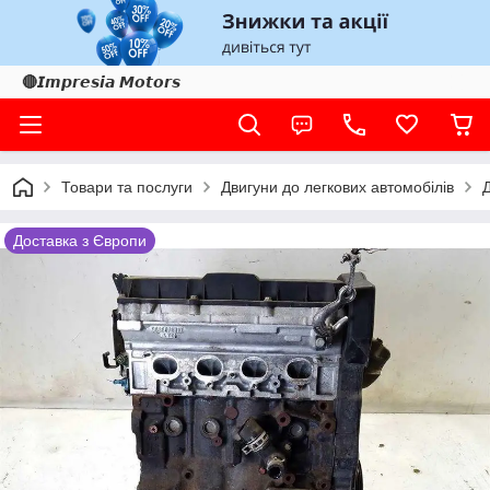
🔴𝙄𝙢𝙥𝙧𝙚𝙨𝙞𝙖 𝙈𝙤𝙩𝙤𝙧𝙨
Товари та послуги
Двигуни до легкових автомобілів
Д
Доставка з Європи