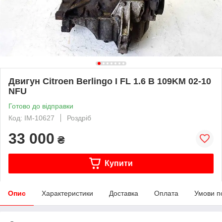
Двигун Citroen Berlingo I FL 1.6 B 109KM 02-10
NFU
Готово до відправки
Код: IM-10627
Роздріб
33 000
₴
Купити
Опис
Характеристики
Доставка
Оплата
Умови п