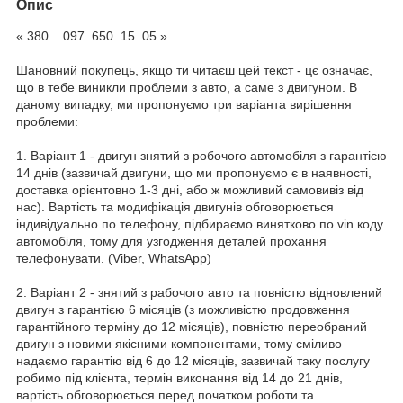
Опис
« 380 097 650 15 05 »
Шановний покупець, якщо ти читаєш цей текст - цє означає,
що в тебе виникли проблеми з авто, а саме з двигуном. В
даному випадку, ми пропонуємо три варіанта вирішення
проблеми:
1. Варіант 1 - двигун знятий з робочого автомобіля з гарантією
14 днів (зазвичай двигуни, що ми пропонуємо є в наявності,
доставка орієнтовно 1-3 дні, або ж можливий самовивіз від
нас). Вартість та модифікація двигунів обговорюється
індивідуально по телефону, підбираємо винятково по vin коду
автомобіля, тому для узгодження деталей прохання
телефонувати. (Viber, WhatsApp)
2. Варіант 2 - знятий з рабочого авто та повністю відновлений
двигун з гарантією 6 місяців (з можливістю продовження
гарантійного терміну до 12 місяців), повністю переобраний
двигун з новими якісними компонентами, тому сміливо
надаємо гарантію від 6 до 12 місяців, зазвичай таку послугу
робимо під клієнта, термін виконання від 14 до 21 днів,
вартість обговорюється перед початком роботи та