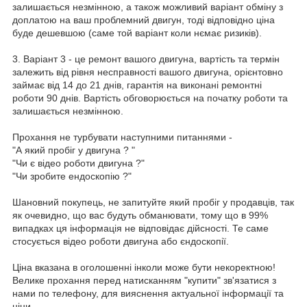
залишається незмінною, а також можливий варіант обміну з
доплатою на ваш проблемний двигун, тоді відповідно ціна
буде дешевшою (саме той варіант коли нємає ризиків).
3. Варіант 3 - це ремонт вашого двигуна, вартість та термін
залежить від рівня несправності вашого двигуна, орієнтовно
займає від 14 до 21 днів, гарантія на виконані ремонтні
роботи 90 днів. Вартість обговорюється на початку роботи та
залишається незмінною.
Прохання не турбувати наступними питаннями -
"А який пробіг у двигуна ? "
"Чи є відео роботи двигуна ?"
"Чи зробите ендоскопію ?"
Шановний покупець, не запитуйте який пробіг у продавців, так
як очевидно, що вас будуть обманювати, тому що в 99%
випадках ця інформація не відповідає дійсності. Те саме
стосується відео роботи двигуна або єндоскопії.
Ціна вказана в оголошенні інколи може бути некоректною!
Велике прохання перед натисканням "купити" зв'язатися з
нами по телефону, для вияснення актуальної інформації та
ціни.