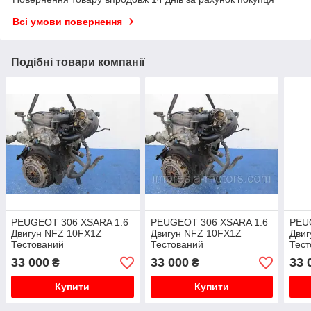
Всі умови повернення
Подібні товари компанії
PEUGEOT 306 XSARA 1.6
PEUGEOT 306 XSARA 1.6
PEU
Двигун NFZ 10FX1Z
Двигун NFZ 10FX1Z
Дви
Тестований
Тестований
Тест
33 000
33 000
33 
₴
₴
Купити
Купити