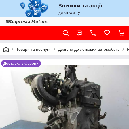
🔴𝙄𝙢𝙥𝙧𝙚𝙨𝙞𝙖 𝙈𝙤𝙩𝙤𝙧𝙨
Товари та послуги
Двигуни до легкових автомобілів
Доставка з Європи