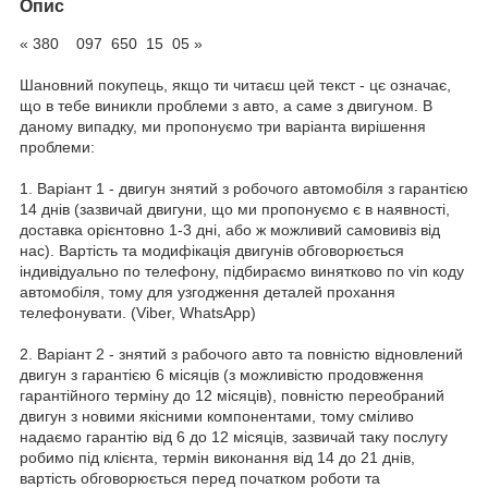
Опис
« 380 097 650 15 05 »
Шановний покупець, якщо ти читаєш цей текст - цє означає,
що в тебе виникли проблеми з авто, а саме з двигуном. В
даному випадку, ми пропонуємо три варіанта вирішення
проблеми:
1. Варіант 1 - двигун знятий з робочого автомобіля з гарантією
14 днів (зазвичай двигуни, що ми пропонуємо є в наявності,
доставка орієнтовно 1-3 дні, або ж можливий самовивіз від
нас). Вартість та модифікація двигунів обговорюється
індивідуально по телефону, підбираємо винятково по vin коду
автомобіля, тому для узгодження деталей прохання
телефонувати. (Viber, WhatsApp)
2. Варіант 2 - знятий з рабочого авто та повністю відновлений
двигун з гарантією 6 місяців (з можливістю продовження
гарантійного терміну до 12 місяців), повністю переобраний
двигун з новими якісними компонентами, тому сміливо
надаємо гарантію від 6 до 12 місяців, зазвичай таку послугу
робимо під клієнта, термін виконання від 14 до 21 днів,
вартість обговорюється перед початком роботи та