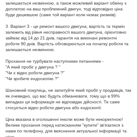
залишається незмінною, а також можливий варіант обміну з
доплатою на ваш проблемний двигун, тоді відповідно ціна
буде дешевшою (саме той варіант коли нємає ризиків).
3. Варіант 3 - це ремонт вашого двигуна, вартість та термін
залежить від рівня несправності вашого двигуна, орієнтовно
займає від 14 до 21 днів, гарантія на виконані ремонтні
роботи 90 днів. Вартість обговорюється на початку роботи та
залишається незмінною.
Прохання не турбувати наступними питаннями -
"А який пробіг у двигуна ? "
"Чи є відео роботи двигуна ?"
"Чи зробите ендоскопію ?"
Шановний покупець, не запитуйте який пробіг у продавців, так
як очевидно, що вас будуть обманювати, тому що в 99%
випадках ця інформація не відповідає дійсності. Те саме
стосується відео роботи двигуна або єндоскопії.
Ціна вказана в оголошенні інколи може бути некоректною!
Велике прохання перед натисканням "купити" зв'язатися з
нами по телефону, для вияснення актуальної інформації та
ціни.