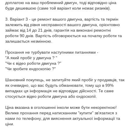
доплатою на ваш проблемний двигун, тоді відповідно ціна
буде дешевшою (саме той варіант коли нємає ризиків).
3. Варіант 3 - це ремонт вашого двигуна, вартість та термін
залежить від рівня несправності вашого двигуна, орієнтовно
займає від 14 до 21 днів, гарантія на виконані ремонтні
роботи 90 днів. Вартість обговорюється на початку роботи та
залишається незмінною.
Прохання не турбувати наступними питаннями -
"А який пробіг у двигуна ? "
"Чи є відео роботи двигуна ?"
"Чи зробите ендоскопію ?"
Шановний покупець, не запитуйте який пробіг у продавців, так
як очевидно, що вас будуть обманювати, тому що в 99%
випадках ця інформація не відповідає дійсності. Те саме
стосується відео роботи двигуна або єндоскопії.
Ціна вказана в оголошенні інколи може бути некоректною!
Велике прохання перед натисканням "купити" зв'язатися з
нами по телефону, для вияснення актуальної інформації та
ціни.