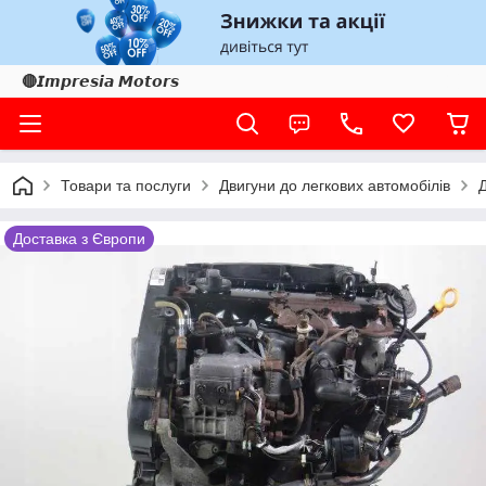
🔴𝙄𝙢𝙥𝙧𝙚𝙨𝙞𝙖 𝙈𝙤𝙩𝙤𝙧𝙨
Товари та послуги
Двигуни до легкових автомобілів
Доставка з Європи