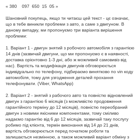
« 380 097 650 15 05 »
Шановний покупець, якщо ти читаєш цей текст - цє означає,
що в тебе виникли проблеми з авто, а саме з двигуном. В
даному випадку, ми пропонуємо три варіанта вирішення
проблеми:
1. Варіант 1 - двигун знятий з робочого автомобіля з гарантією
14 днів (зазвичай двигуни, що ми пропонуємо є в наявності,
доставка орієнтовно 1-3 дні, або ж можливий самовивіз від
нас). Вартість та модифікація двигунів обговорюється
індивідуально по телефону, підбираємо винятково по vin коду
автомобіля, тому для узгодження деталей прохання
телефонувати. (Viber, WhatsApp)
2. Варіант 2 - знятий з рабочого авто та повністю відновлений
двигун з гарантією 6 місяців (з можливістю продовження
гарантійного терміну до 12 місяців), повністю переобраний
двигун з новими якісними компонентами, тому сміливо
надаємо гарантію від 6 до 12 місяців, зазвичай таку послугу
робимо під клієнта, термін виконання від 14 до 21 днів,
вартість обговорюється перед початком роботи та
залишається незмінною, а також можливий варіант обміну з