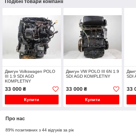
Подібні товари компанії
Двигун Volkswagen POLO
Двигун VW POLO III 6N 1.9
Двиг
III 1.9 SDI AGD
SDI AGD KOMPLETNY
SDI
KOMPLETNY
33 000
33 000
33 
₴
₴
Купити
Купити
Про нас
89% позитивних з 44 відгуків за рік