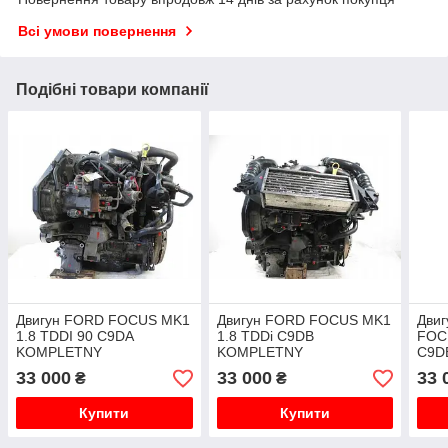
Всі умови повернення
Подібні товари компанії
Двигун FORD FOCUS MK1
Двигун FORD FOCUS MK1
Дви
1.8 TDDI 90 C9DA
1.8 TDDi C9DB
FOCU
KOMPLETNY
KOMPLETNY
C9D
33 000
33 000
33 
₴
₴
Купити
Купити