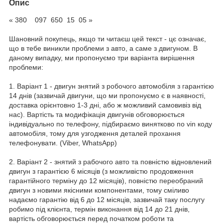
Опис
« 380 097 650 15 05 »
Шановний покупець, якщо ти читаєш цей текст - цє означає,
що в тебе виникли проблеми з авто, а саме з двигуном. В
даному випадку, ми пропонуємо три варіанта вирішення
проблеми:
1. Варіант 1 - двигун знятий з робочого автомобіля з гарантією
14 днів (зазвичай двигуни, що ми пропонуємо є в наявності,
доставка орієнтовно 1-3 дні, або ж можливий самовивіз від
нас). Вартість та модифікація двигунів обговорюється
індивідуально по телефону, підбираємо винятково по vin коду
автомобіля, тому для узгодження деталей прохання
телефонувати. (Viber, WhatsApp)
2. Варіант 2 - знятий з рабочого авто та повністю відновлений
двигун з гарантією 6 місяців (з можливістю продовження
гарантійного терміну до 12 місяців), повністю переобраний
двигун з новими якісними компонентами, тому сміливо
надаємо гарантію від 6 до 12 місяців, зазвичай таку послугу
робимо під клієнта, термін виконання від 14 до 21 днів,
вартість обговорюється перед початком роботи та