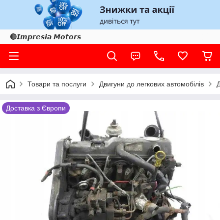
🔴𝙄𝙢𝙥𝙧𝙚𝙨𝙞𝙖 𝙈𝙤𝙩𝙤𝙧𝙨
Товари та послуги
Двигуни до легкових автомобілів
Доставка з Європи