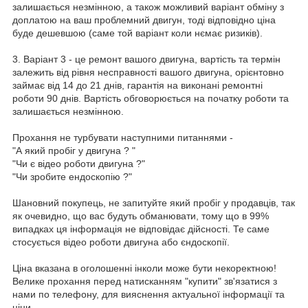
залишається незмінною, а також можливий варіант обміну з
доплатою на ваш проблемний двигун, тоді відповідно ціна
буде дешевшою (саме той варіант коли нємає ризиків).
3. Варіант 3 - це ремонт вашого двигуна, вартість та термін
залежить від рівня несправності вашого двигуна, орієнтовно
займає від 14 до 21 днів, гарантія на виконані ремонтні
роботи 90 днів. Вартість обговорюється на початку роботи та
залишається незмінною.
Прохання не турбувати наступними питаннями -
"А який пробіг у двигуна ? "
"Чи є відео роботи двигуна ?"
"Чи зробите ендоскопію ?"
Шановний покупець, не запитуйте який пробіг у продавців, так
як очевидно, що вас будуть обманювати, тому що в 99%
випадках ця інформація не відповідає дійсності. Те саме
стосується відео роботи двигуна або єндоскопії.
Ціна вказана в оголошенні інколи може бути некоректною!
Велике прохання перед натисканням "купити" зв'язатися з
нами по телефону, для вияснення актуальної інформації та
ціни.