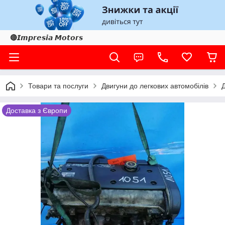
🔴𝙄𝙢𝙥𝙧𝙚𝙨𝙞𝙖 𝙈𝙤𝙩𝙤𝙧𝙨
Товари та послуги
Двигуни до легкових автомобілів
Доставка з Європи