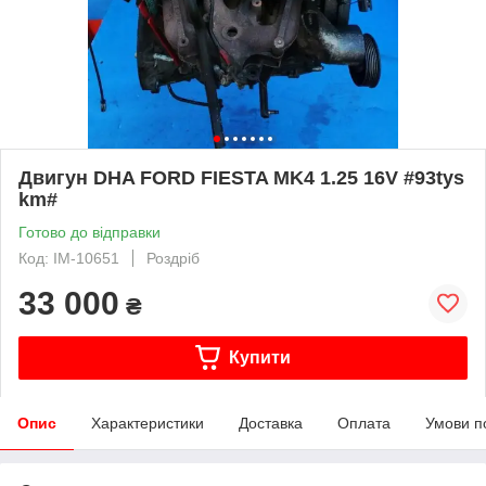
Двигун DHA FORD FIESTA MK4 1.25 16V #93tys
km#
Готово до відправки
Код: IM-10651
Роздріб
33 000
₴
Купити
Опис
Характеристики
Доставка
Оплата
Умови п