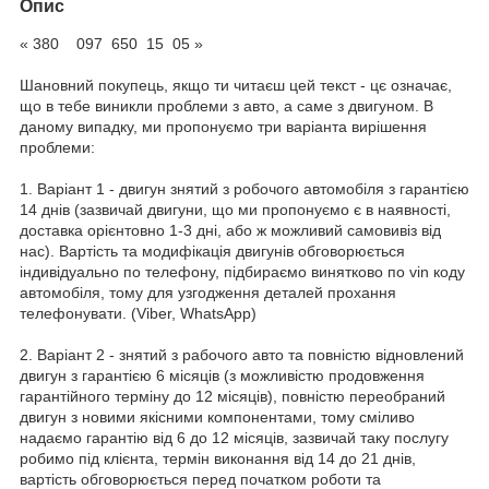
Опис
« 380 097 650 15 05 »
Шановний покупець, якщо ти читаєш цей текст - цє означає,
що в тебе виникли проблеми з авто, а саме з двигуном. В
даному випадку, ми пропонуємо три варіанта вирішення
проблеми:
1. Варіант 1 - двигун знятий з робочого автомобіля з гарантією
14 днів (зазвичай двигуни, що ми пропонуємо є в наявності,
доставка орієнтовно 1-3 дні, або ж можливий самовивіз від
нас). Вартість та модифікація двигунів обговорюється
індивідуально по телефону, підбираємо винятково по vin коду
автомобіля, тому для узгодження деталей прохання
телефонувати. (Viber, WhatsApp)
2. Варіант 2 - знятий з рабочого авто та повністю відновлений
двигун з гарантією 6 місяців (з можливістю продовження
гарантійного терміну до 12 місяців), повністю переобраний
двигун з новими якісними компонентами, тому сміливо
надаємо гарантію від 6 до 12 місяців, зазвичай таку послугу
робимо під клієнта, термін виконання від 14 до 21 днів,
вартість обговорюється перед початком роботи та