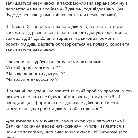
залишається незмінною, а також можливий варіант обміну з
доплатою на ваш проблемний двигун, тоді відповідно ціна
буде дешевшою (саме той варіант коли нємає ризиків).
3. Варіант 3 - це ремонт вашого двигуна, вартість та термін
залежить від рівня несправності вашого двигуна, орієнтовно
займає від 14 до 21 днів, гарантія на виконані ремонтні
роботи 90 днів. Вартість обговорюється на початку роботи та
залишається незмінною.
Прохання не турбувати наступними питаннями -
"А який пробіг у двигуна ? "
"Чи є відео роботи двигуна ?"
"Чи зробите ендоскопію ?"
Шановний покупець, не запитуйте який пробіг у продавців, так
як очевидно, що вас будуть обманювати, тому що в 99%
випадках ця інформація не відповідає дійсності. Те саме
стосується відео роботи двигуна або єндоскопії.
Ціна вказана в оголошенні інколи може бути некоректною!
Велике прохання перед натисканням "купити" зв'язатися з
нами по телефону, для вияснення актуальної інформації та
ціни.