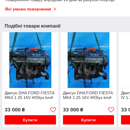
Всі умови повернення
Подібні товари компанії
Двигун DHA FORD FIESTA
Двигун DHA FORD FIESTA
Дви
MK4 1.25 16V #93tys km#
MK4 1.25 16V #93tys km#
IV 1
33 000
33 000
33 
₴
₴
Купити
Купити