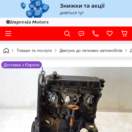
🔴𝙄𝙢𝙥𝙧𝙚𝙨𝙞𝙖 𝙈𝙤𝙩𝙤𝙧𝙨
Товари та послуги
Двигуни до легкових автомобілів
Доставка з Європи