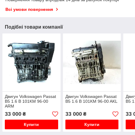
Всі умови повернення
Подібні товари компанії
Двигун Volkswagen Passat
Двигун Volkswagen Passat
Двиг
B5 1.6 B 101KM 96-00
B5 1.6 B 101KM 96-00 AKL
B5 1
ARM
33 000
33 000
33 
₴
₴
Купити
Купити