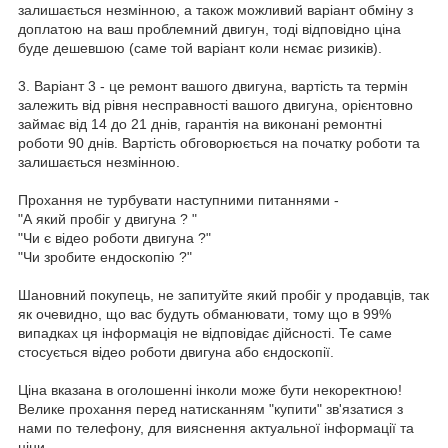
залишається незмінною, а також можливий варіант обміну з
доплатою на ваш проблемний двигун, тоді відповідно ціна
буде дешевшою (саме той варіант коли нємає ризиків).
3. Варіант 3 - це ремонт вашого двигуна, вартість та термін
залежить від рівня несправності вашого двигуна, орієнтовно
займає від 14 до 21 днів, гарантія на виконані ремонтні
роботи 90 днів. Вартість обговорюється на початку роботи та
залишається незмінною.
Прохання не турбувати наступними питаннями -
"А який пробіг у двигуна ? "
"Чи є відео роботи двигуна ?"
"Чи зробите ендоскопію ?"
Шановний покупець, не запитуйте який пробіг у продавців, так
як очевидно, що вас будуть обманювати, тому що в 99%
випадках ця інформація не відповідає дійсності. Те саме
стосується відео роботи двигуна або єндоскопії.
Ціна вказана в оголошенні інколи може бути некоректною!
Велике прохання перед натисканням "купити" зв'язатися з
нами по телефону, для вияснення актуальної інформації та
ціни.