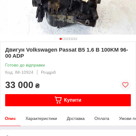
Двигун Volkswagen Passat B5 1.6 B 100KM 96-
00 ADP
Готово до відправки
Код: IM-10924
Роздріб
33 000
₴
Купити
Опис
Характеристики
Доставка
Оплата
Умови п