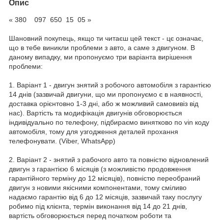
Опис
« 380 097 650 15 05 »
Шановний покупець, якщо ти читаєш цей текст - цє означає,
що в тебе виникли проблеми з авто, а саме з двигуном. В
даному випадку, ми пропонуємо три варіанта вирішення
проблеми:
1. Варіант 1 - двигун знятий з робочого автомобіля з гарантією
14 днів (зазвичай двигуни, що ми пропонуємо є в наявності,
доставка орієнтовно 1-3 дні, або ж можливий самовивіз від
нас). Вартість та модифікація двигунів обговорюється
індивідуально по телефону, підбираємо винятково по vin коду
автомобіля, тому для узгодження деталей прохання
телефонувати. (Viber, WhatsApp)
2. Варіант 2 - знятий з рабочого авто та повністю відновлений
двигун з гарантією 6 місяців (з можливістю продовження
гарантійного терміну до 12 місяців), повністю переобраний
двигун з новими якісними компонентами, тому сміливо
надаємо гарантію від 6 до 12 місяців, зазвичай таку послугу
робимо під клієнта, термін виконання від 14 до 21 днів,
вартість обговорюється перед початком роботи та