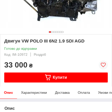
Двигун VW POLO III 6N2 1.9 SDI AGD
Готово до відправки
Код: IM-10972
Роздріб
33 000
₴
Купити
Опис
Характеристики
Доставка
Оплата
Умови п
Опис