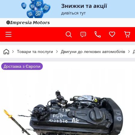
🔴𝙄𝙢𝙥𝙧𝙚𝙨𝙞𝙖 𝙈𝙤𝙩𝙤𝙧𝙨
Товари та послуги
Двигуни до легкових автомобілів
Доставка з Європи