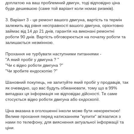
доплатою на ваш проблемний двигун, тоді відповідно ціна
буде дешевшою (саме той варіант коли нємає ризиків).
3. Варіант 3 - це ремонт вашого двигуна, вартість та термін
залежить від рівня несправності вашого двигуна, орієнтовно
займає від 14 до 21 днів, гарантія на виконані ремонтні
роботи 90 днів. Вартість обговорюється на початку роботи та
залишається незмінною.
Прохання не турбувати наступними питаннями -
"А який пробіг у двигуна ? "
"Чи є відео роботи двигуна ?"
"Чи зробите ендоскопію ?"
Шановний покупець, не запитуйте який пробіг у продавців, так
як очевидно, що вас будуть обманювати, тому що в 99%
випадках ця інформація не відповідає дійсності. Те саме
стосується відео роботи двигуна або єндоскопії.
Ціна вказана в оголошенні інколи може бути некоректною!
Велике прохання перед натисканням "купити" зв'язатися з
нами по телефону, для вияснення актуальної інформації та
ціни.