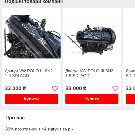
Подібні товари компанії
Двигун VW POLO III 6N2
Двигун VW POLO III 6N2
Двиг
1.9 SDI AGD
1.9 SDI AGD
SDI
33 000
33 000
33 
₴
₴
Купити
Купити
Про нас
89% позитивних з 44 відгуків за рік