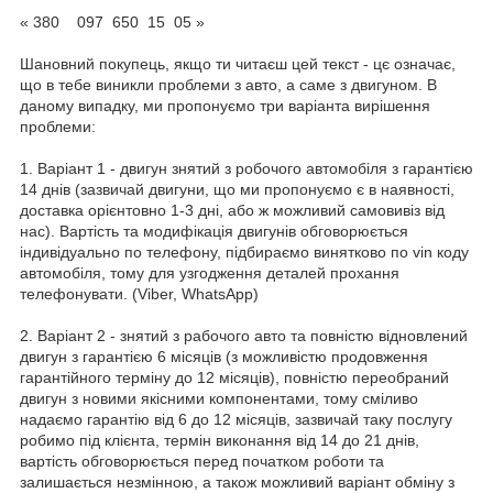
« 380 097 650 15 05 »
Шановний покупець, якщо ти читаєш цей текст - цє означає,
що в тебе виникли проблеми з авто, а саме з двигуном. В
даному випадку, ми пропонуємо три варіанта вирішення
проблеми:
1. Варіант 1 - двигун знятий з робочого автомобіля з гарантією
14 днів (зазвичай двигуни, що ми пропонуємо є в наявності,
доставка орієнтовно 1-3 дні, або ж можливий самовивіз від
нас). Вартість та модифікація двигунів обговорюється
індивідуально по телефону, підбираємо винятково по vin коду
автомобіля, тому для узгодження деталей прохання
телефонувати. (Viber, WhatsApp)
2. Варіант 2 - знятий з рабочого авто та повністю відновлений
двигун з гарантією 6 місяців (з можливістю продовження
гарантійного терміну до 12 місяців), повністю переобраний
двигун з новими якісними компонентами, тому сміливо
надаємо гарантію від 6 до 12 місяців, зазвичай таку послугу
робимо під клієнта, термін виконання від 14 до 21 днів,
вартість обговорюється перед початком роботи та
залишається незмінною, а також можливий варіант обміну з