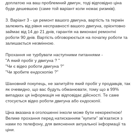
доплатою на ваш проблемний двигун, тоді відповідно ціна
буде дешевшою (саме той варіант коли нємає ризиків).
3. Варіант 3 - це ремонт вашого двигуна, вартість та термін
залежить від рівня несправності вашого двигуна, орієнтовно
займає від 14 до 21 днів, гарантія на виконані ремонтні
роботи 90 днів. Вартість обговорюється на початку роботи та
залишається незмінною.
Прохання не турбувати наступними питаннями -
"А який пробіг у двигуна ? "
"Чи є відео роботи двигуна ?"
"Чи зробите ендоскопію ?"
Шановний покупець, не запитуйте який пробіг у продавців, так
як очевидно, що вас будуть обманювати, тому що в 99%
випадках ця інформація не відповідає дійсності. Те саме
стосується відео роботи двигуна або єндоскопії.
Ціна вказана в оголошенні інколи може бути некоректною!
Велике прохання перед натисканням "купити" зв'язатися з
нами по телефону, для вияснення актуальної інформації та
ціни.