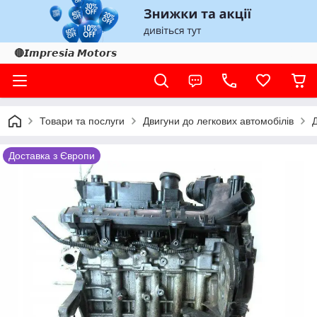
🔴𝙄𝙢𝙥𝙧𝙚𝙨𝙞𝙖 𝙈𝙤𝙩𝙤𝙧𝙨
Товари та послуги
Двигуни до легкових автомобілів
Доставка з Європи