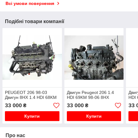
Всі умови повернення
Подібні товари компанії
PEUGEOT 206 98-03
Двигун Peugeot 206 1.4
Двиг
Двигун 8HX 1.4 HDI 68KM
HDI 69KM 98-06 8HX
HDI 
33 000
33 000
33 
₴
₴
Купити
Купити
Про нас