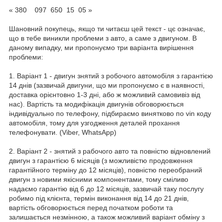
« 380 097 650 15 05 »
Шановний покупець, якщо ти читаєш цей текст - цє означає,
що в тебе виникли проблеми з авто, а саме з двигуном. В
даному випадку, ми пропонуємо три варіанта вирішення
проблеми:
1. Варіант 1 - двигун знятий з робочого автомобіля з гарантією
14 днів (зазвичай двигуни, що ми пропонуємо є в наявності,
доставка орієнтовно 1-3 дні, або ж можливий самовивіз від
нас). Вартість та модифікація двигунів обговорюється
індивідуально по телефону, підбираємо винятково по vin коду
автомобіля, тому для узгодження деталей прохання
телефонувати. (Viber, WhatsApp)
2. Варіант 2 - знятий з рабочого авто та повністю відновлений
двигун з гарантією 6 місяців (з можливістю продовження
гарантійного терміну до 12 місяців), повністю переобраний
двигун з новими якісними компонентами, тому сміливо
надаємо гарантію від 6 до 12 місяців, зазвичай таку послугу
робимо під клієнта, термін виконання від 14 до 21 днів,
вартість обговорюється перед початком роботи та
залишається незмінною, а також можливий варіант обміну з