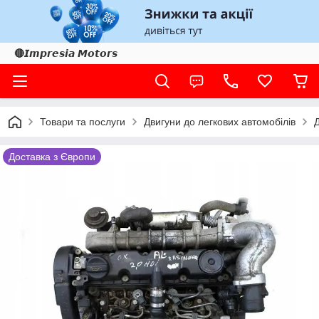
🔴𝙄𝙢𝙥𝙧𝙚𝙨𝙞𝙖 𝙈𝙤𝙩𝙤𝙧𝙨
Товари та послуги
Двигуни до легкових автомобілів
Доставка з Європи