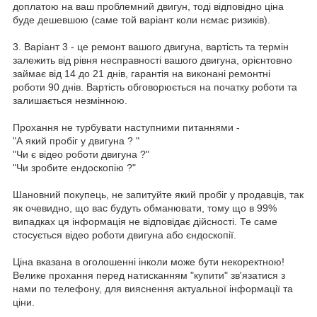
доплатою на ваш проблемний двигун, тоді відповідно ціна
буде дешевшою (саме той варіант коли нємає ризиків).
3. Варіант 3 - це ремонт вашого двигуна, вартість та термін
залежить від рівня несправності вашого двигуна, орієнтовно
займає від 14 до 21 днів, гарантія на виконані ремонтні
роботи 90 днів. Вартість обговорюється на початку роботи та
залишається незмінною.
Прохання не турбувати наступними питаннями -
"А який пробіг у двигуна ? "
"Чи є відео роботи двигуна ?"
"Чи зробите ендоскопію ?"
Шановний покупець, не запитуйте який пробіг у продавців, так
як очевидно, що вас будуть обманювати, тому що в 99%
випадках ця інформація не відповідає дійсності. Те саме
стосується відео роботи двигуна або єндоскопії.
Ціна вказана в оголошенні інколи може бути некоректною!
Велике прохання перед натисканням "купити" зв'язатися з
нами по телефону, для вияснення актуальної інформації та
ціни.