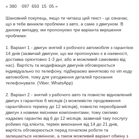
« 380 097 650 15 05 »
Шановний покупець, якщо ти читаєш цей текст - цє означає,
що в тебе виникли проблеми з авто, а саме з двигуном. В
даному випадку, ми пропонуємо три варіанта вирішення
проблеми:
1. Варіант 1 - двигун знятий з робочого автомобіля з гарантією
14 днів (зазвичай двигуни, що ми пропонуємо є в наявності,
доставка орієнтовно 1-3 дні, або ж можливий самовивіз від
нас). Вартість та модифікація двигунів обговорюється
індивідуально по телефону, підбираємо винятково по vin коду
автомобіля, тому для узгодження деталей прохання
телефонувати. (Viber, WhatsApp)
2. Варіант 2 - знятий з рабочого авто та повністю відновлений
двигун з гарантією 6 місяців (з можливістю продовження
гарантійного терміну до 12 місяців), повністю переобраний
двигун з новими якісними компонентами, тому сміливо
надаємо гарантію від 6 до 12 місяців, зазвичай таку послугу
робимо під клієнта, термін виконання від 14 до 21 днів,
вартість обговорюється перед початком роботи та
залишається незмінною, а також можливий варіант обміну з