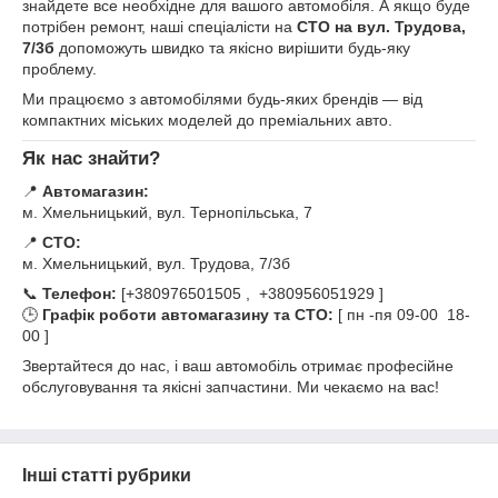
знайдете все необхідне для вашого автомобіля. А якщо буде
потрібен ремонт, наші спеціалісти на
СТО на вул. Трудова,
7/3б
допоможуть швидко та якісно вирішити будь-яку
проблему.
Ми працюємо з автомобілями будь-яких брендів — від
компактних міських моделей до преміальних авто.
Як нас знайти?
📍
Автомагазин:
м. Хмельницький, вул. Тернопільська, 7
📍
СТО:
м. Хмельницький, вул. Трудова, 7/3б
📞
Телефон:
[+380976501505 , +380956051929 ]
🕒
Графік роботи автомагазину та СТО:
[ пн -пя 09-00 18-
00 ]
Звертайтеся до нас, і ваш автомобіль отримає професійне
обслуговування та якісні запчастини. Ми чекаємо на вас!
Інші статті рубрики