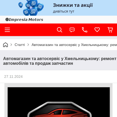
🔴𝙄𝙢𝙥𝙧𝙚𝙨𝙞𝙖 𝙈𝙤𝙩𝙤𝙧𝙨
Статті
Автомагазин та автосервіс у Хмельницькому: рем
Автомагазин та автосервіс у Хмельницькому: ремонт
автомобілів та продаж запчастин
27.11.2024